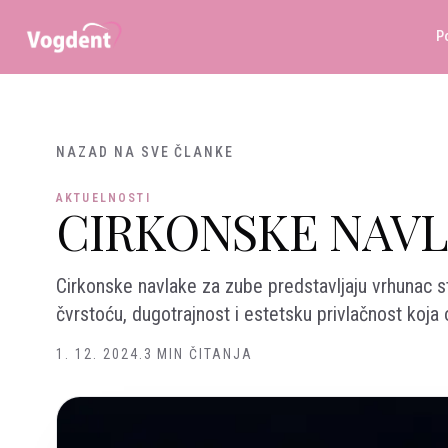
Preskoči na sadržaj
P
NAZAD NA SVE ČLANKE
AKTUELNOSTI
CIRKONSKE NAVL
Cirkonske navlake za zube predstavljaju vrhunac 
čvrstoću, dugotrajnost i estetsku privlačnost koja
1. 12. 2024.
3 MIN ČITANJA