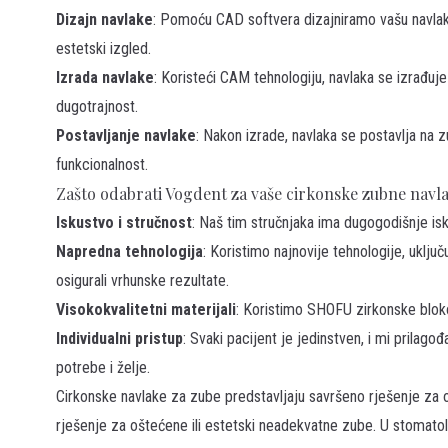
Dizajn navlake
: Pomoću CAD softvera dizajniramo vašu navlaku
estetski izgled.
Izrada navlake
: Koristeći CAM tehnologiju, navlaka se izrađuj
dugotrajnost.
Postavljanje navlake
: Nakon izrade, navlaka se postavlja na 
funkcionalnost.
Zašto odabrati Vogdent za vaše cirkonske zubne navl
Iskustvo i stručnost
: Naš tim stručnjaka ima dugogodišnje isku
Napredna tehnologija
: Koristimo najnovije tehnologije, ukl
osigurali vrhunske rezultate.
Visokokvalitetni materijali
: Koristimo SHOFU zirkonske bloko
Individualni pristup
: Svaki pacijent je jedinstven, i mi prilag
potrebe i želje.
Cirkonske navlake za zube predstavljaju savršeno rješenje za o
rješenje za oštećene ili estetski neadekvatne zube. U stomato