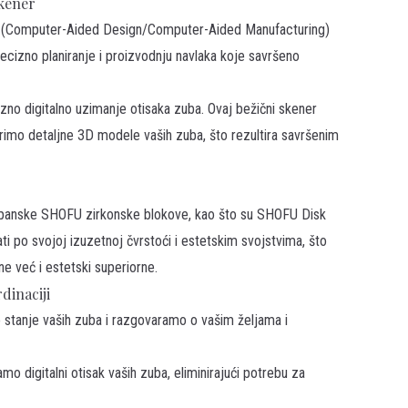
skener
u (Computer-Aided Design/Computer-Aided Manufacturing)
ecizno planiranje i proizvodnju navlaka koje savršeno
no digitalno uzimanje otisaka zuba. Ovaj bežični skener
imo detaljne 3D modele vaših zuba, što rezultira savršenim
japanske
SHOFU zirkonske blokove
, kao što su SHOFU Disk
ati po svojoj izuzetnoj čvrstoći i estetskim svojstvima, što
 već i estetski superiorne.
dinaciji
stanje vaših zuba i razgovaramo o vašim željama i
o digitalni otisak vaših zuba, eliminirajući potrebu za