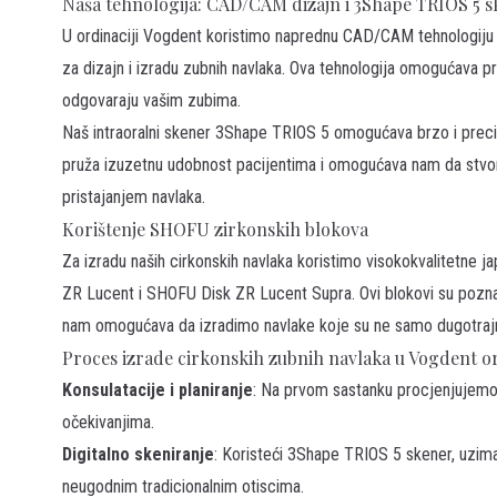
Naša tehnologija: CAD/CAM dizajn i 3Shape TRIOS 5 
U ordinaciji Vogdent koristimo naprednu CAD/CAM tehnologij
za dizajn i izradu zubnih navlaka. Ova tehnologija omogućava pr
odgovaraju vašim zubima.
Naš intraoralni skener 3Shape TRIOS 5 omogućava brzo i preciz
pruža izuzetnu udobnost pacijentima i omogućava nam da stvor
pristajanjem navlaka.
Korištenje SHOFU zirkonskih blokova
Za izradu naših cirkonskih navlaka koristimo visokokvalitetne 
ZR Lucent
i SHOFU Disk
ZR Lucent Supra
. Ovi blokovi su pozn
nam omogućava da izradimo navlake koje su ne samo dugotrajne
Proces izrade cirkonskih zubnih navlaka u Vogdent or
Konsulatacije i planiranje
: Na prvom sastanku procjenjujemo 
očekivanjima.
Digitalno skeniranje
: Koristeći 3Shape TRIOS 5 skener, uzimam
neugodnim tradicionalnim otiscima.