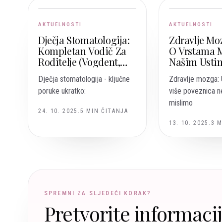
AKTUELNOSTI
AKTUELNOSTI
Dječja Stomatologija:
Zdravlje Moz
Kompletan Vodič Za
O Vrstama 
Roditelje (Vogdent,
Našim Ustim
Sarajevo – Vogošća)
Korisni, A K
Dječja stomatologija - ključne
Zdravlje mozga: 
Rizični?
poruke ukratko:
više poveznica n
mislimo
24. 10. 2025.
5
MIN ČITANJA
13. 10. 2025.
3
M
SPREMNI ZA SLJEDEĆI KORAK?
Pretvorite informaci