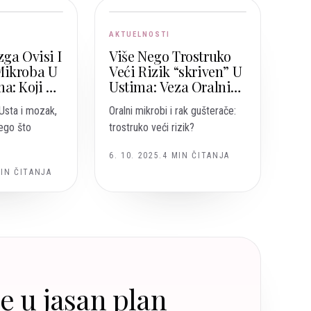
AKTUELNOSTI
ga Ovisi I
Više Nego Trostruko
Mikroba U
Veći Rizik “skriven” U
a: Koji Su
Ustima: Veza Oralnih
oji
Mikroba I Raka
Usta i mozak,
Oralni mikrobi i rak gušterače:
Gušterače
ego što
trostruko veći rizik?
6. 10. 2025.
4
MIN ČITANJA
IN ČITANJA
je u jasan plan