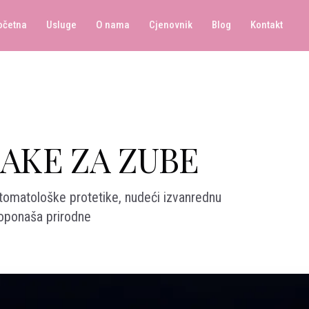
očetna
Usluge
O nama
Cjenovnik
Blog
Kontakt
AKE ZA ZUBE
stomatološke protetike, nudeći izvanrednu
 oponaša prirodne