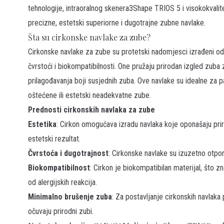
tehnologije
, intraoralnog skenera
3Shape TRIOS 5
i visokokvalit
precizne, estetski superiorne i dugotrajne zubne navlake.
Šta su cirkonske navlake za zube?
Cirkonske navlake za zube su protetski nadomjesci izrađeni od 
čvrstoći i biokompatibilnosti. One pružaju prirodan izgled zuba 
prilagođavanja boji susjednih zuba. Ove navlake su idealne za p
oštećene ili estetski neadekvatne zube.
Prednosti cirkonskih navlaka za zube
Estetika
: Cirkon omogućava izradu navlaka koje oponašaju prir
estetski rezultat.
Čvrstoća i dugotrajnost
: Cirkonske navlake su izuzetno otpor
Biokompatibilnost
: Cirkon je biokompatibilan materijal, što zn
od alergijskih reakcija.
Minimalno brušenje zuba
: Za postavljanje cirkonskih navlaka
očuvaju prirodni zubi.