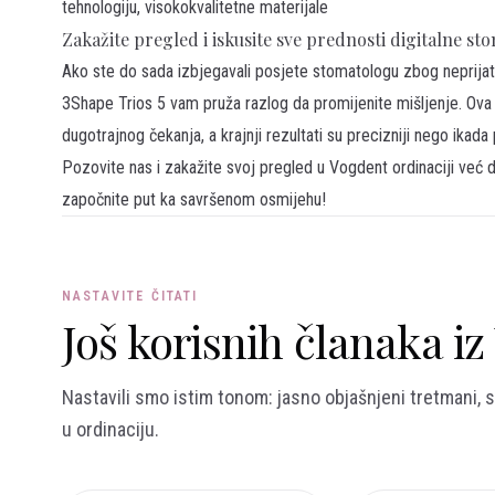
tehnologiju, visokokvalitetne materijale
Zakažite pregled i iskusite sve prednosti digitalne st
Ako ste do sada izbjegavali posjete stomatologu zbog neprijatn
3Shape Trios 5
vam pruža razlog da promijenite mišljenje. Ova t
dugotrajnog čekanja, a krajnji rezultati su precizniji nego ikada p
Pozovite nas i
zakažite svoj pregled
u Vogdent ordinaciji već d
započnite put ka savršenom osmijehu!
NASTAVITE ČITATI
Još korisnih članaka i
Nastavili smo istim tonom: jasno objašnjeni tretmani, s
u ordinaciju.