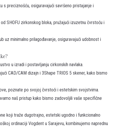
 s preciznošću, osiguravajući savršeno pristajanje i
e od SHOFU zirkonskog bloka, pružajući izuzetnu čvrstoću i
zub uz minimalno prilagođavanje, osiguravajući udobnost i
ake?
stvo u izradi i postavljanju cirkonskih navlaka.
jučujući CAD/CAM dizajn i 3Shape TRIOS 5 skener, kako bismo
ve, poznate po svojoj čvrstoći i estetskim svojstvima.
ođavamo naš pristup kako bismo zadovoljili vaše specifične
ne koji traže dugotrajno, estetski ugodno i funkcionalno
loškoj ordinaciji Vogdent u Sarajevu, kombinujemo naprednu