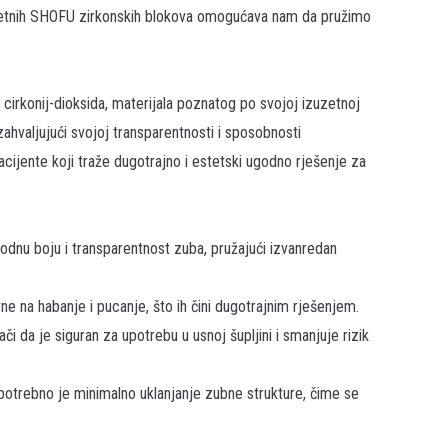
etnih
SHOFU
zirkonskih blokova omogućava nam da pružimo
cirkonij-dioksida, materijala poznatog po svojoj izuzetnoj
zahvaljujući svojoj transparentnosti i sposobnosti
acijente koji traže dugotrajno i estetski ugodno rješenje za
odnu boju i transparentnost zuba, pružajući izvanredan
ne na habanje i pucanje, što ih čini dugotrajnim rješenjem.
ači da je siguran za upotrebu u usnoj šupljini i smanjuje rizik
 potrebno je minimalno uklanjanje zubne strukture, čime se