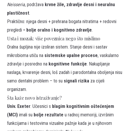
Neisseria
, podržava
krvne žile, zdravlje desni i neuralnu
plastičnost
.
Praktično: njega desni + prehrana bogata nitratima + redovni
pregledi =
bolje oralno i kognitivno zdravlje
.
Usta i mozak: više poveznica nego što mislimo
Oralna šupljina nije izoliran sistem. Stanje desni i sastav
mikrobioma utiču na
sistemske upalne procese
, vaskularno
zdravlje i posredno na
kognitivne funkcije
. Nakupljanje
naslaga, krvarenje desni, loš zadah i parodontalna oboljenja nisu
samo dentalni problem – to su
signali rizika
za cijeli
organizam.
Šta kaže novo istraživanje?
Univ. Exeter
: Učesnici s
blagim kognitivnim oštećenjem
(MCI)
imali su
bolje rezultate
u radnoj memoriji, izvršnim
funkcijama i testovima vizualne pažnje kada je u njihovom