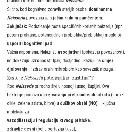
oralnom mikrobiomu dominirala
Neisseria
.
Slično, kod kognitivno zdravih starijih osoba,
dominantna
Neisseria
povezana je s
jačim radnim pamćenjem
.
Zaključak:
Podsticanje rasta specifičnih korisnih bakterija (npr.
putem prehrane, potencijalno i probiotika/prebiotika) moglo bi
usporiti kognitivni pad
.
Važna napomena: Nalazi su
asocijativni
(pokazuju povezanost),
ne dokazuju
uzročnost
. Ipak, dosljedno ukazuju na
smjer
djelovanja
– zdrav oralni mikrobiom kao saveznik mozga.
Zašto je
Neisseria
potencijalno “zaštitna”?
Rod
Neisseria
prirodno živi u nosnoj i usnoj šupljini. Ove
bakterije pomažu u
pretvaranju prehrambenih nitrata
(npr. iz
cikle, zelene salate, blitve) u
dušikov oksid (NO)
– ključnu
molekulu za:
vazodilataciju i regulaciju krvnog pritiska
,
zdravlje desni
(bolja perfuzija tkiva),