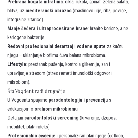
Prehrana bogata nitratima
: cikla, rukola, špinat, zelena salata,
blitva; uz
mediteranski obrazac
(maslinovo ulje, riba, povrće,
integralne žitarice).
Manje šećera i ultraprocesirane hrane
: hranite korisne, a ne
kariogene bakterije.
Redovni profesionalni detartraj
i
vođene upute
za kućnu
njegu – uklanjanje biofilma čuva balans mikrobioma.
Lifestyle
: prestanak pušenja, kontrola glikemije, san i
upravljanje stresom (stres remeti imunološki odgovor i
mikrobiom).
Šta Vogdent radi drugačije
U Vogdentu spajamo
parodontologiju i prevenciju
s
edukacijom o
oralnom mikrobiomu
:
Detaljan
parodontološki screening
(krvarenje, džepovi,
mobilitet, plak-indeks)
Profesionalno čišćenje
i personaliziran plan njege (četkica,