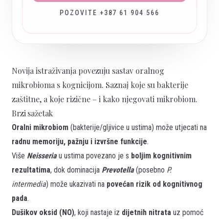
POZOVITE +387 61 904 566
Novija istraživanja povezuju sastav oralnog
mikrobioma s kognicijom. Saznaj koje su bakterije
zaštitne, a koje rizične – i kako njegovati mikrobiom.
Brzi sažetak
Oralni mikrobiom
(bakterije/gljivice u ustima) može utjecati na
radnu memoriju, pažnju i izvršne funkcije
.
Više
Neisseria
u ustima povezano je s
boljim kognitivnim
rezultatima
, dok dominacija
Prevotella
(posebno
P.
intermedia
) može ukazivati na
povećan rizik od kognitivnog
pada
.
Dušikov oksid (NO)
, koji nastaje iz
dijetnih nitrata
uz pomoć