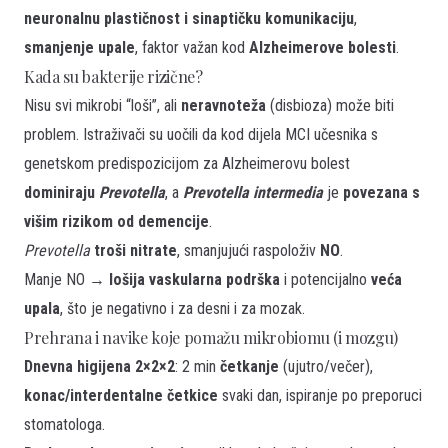
neuronalnu plastičnost i sinaptičku komunikaciju
,
smanjenje upale
, faktor važan kod
Alzheimerove bolesti
.
Kada su bakterije rizične?
Nisu svi mikrobi “loši”, ali
neravnoteža
(disbioza) može biti
problem. Istraživači su uočili da kod dijela MCI učesnika s
genetskom predispozicijom za Alzheimerovu bolest
dominiraju
Prevotella
, a
Prevotella intermedia
je
povezana s
višim rizikom od demencije
.
Prevotella
troši nitrate
, smanjujući raspoloživ
NO
.
Manje NO →
lošija vaskularna podrška
i potencijalno
veća
upala
, što je negativno i za desni i za mozak.
Prehrana i navike koje pomažu mikrobiomu (i mozgu)
Dnevna higijena 2×2×2
: 2 min
četkanje
(ujutro/večer),
konac/interdentalne četkice
svaki dan, ispiranje po preporuci
stomatologa.