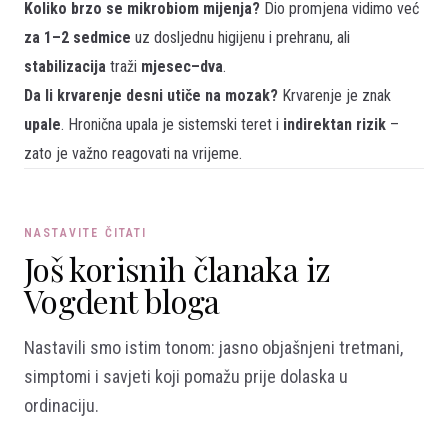
Koliko brzo se mikrobiom mijenja?
Dio promjena vidimo već
za 1–2 sedmice
uz dosljednu higijenu i prehranu, ali
stabilizacija
traži
mjesec–dva
.
Da li krvarenje desni utiče na mozak?
Krvarenje je znak
upale
. Hronična upala je sistemski teret i
indirektan rizik
–
zato je važno reagovati na vrijeme.
NASTAVITE ČITATI
Još korisnih članaka iz
Vogdent bloga
Nastavili smo istim tonom: jasno objašnjeni tretmani,
simptomi i savjeti koji pomažu prije dolaska u
ordinaciju.