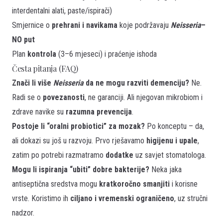
interdentalni alati, paste/ispirači)
Smjernice o
prehrani i navikama
koje podržavaju
Neisseria
–
NO put
Plan
kontrola
(3–6 mjeseci) i praćenje ishoda
Česta pitanja (FAQ)
Znači li više
Neisseria
da ne mogu razviti demenciju?
Ne.
Radi se o
povezanosti
, ne garanciji. Ali njegovan mikrobiom i
zdrave navike su
razumna prevencija
.
Postoje li “oralni probiotici” za mozak?
Po konceptu – da,
ali dokazi su još u razvoju. Prvo rješavamo
higijenu i upale
,
zatim po potrebi razmatramo
dodatke
uz savjet stomatologa.
Mogu li ispiranja “ubiti” dobre bakterije?
Neka jaka
antiseptična sredstva mogu
kratkoročno smanjiti
i korisne
vrste. Koristimo ih
ciljano i vremenski ograničeno
, uz stručni
nadzor.