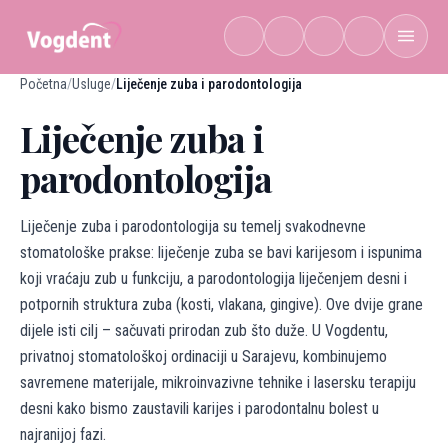
Preskoči na sadržaj
Početna
/
Usluge
/
Liječenje zuba i parodontologija
Liječenje zuba i
parodontologija
Liječenje zuba i parodontologija su temelj svakodnevne
stomatološke prakse: liječenje zuba se bavi karijesom i ispunima
koji vraćaju zub u funkciju, a parodontologija liječenjem desni i
potpornih struktura zuba (kosti, vlakana, gingive). Ove dvije grane
dijele isti cilj – sačuvati prirodan zub što duže. U Vogdentu,
privatnoj stomatološkoj ordinaciji u Sarajevu, kombinujemo
savremene materijale, mikroinvazivne tehnike i lasersku terapiju
desni kako bismo zaustavili karijes i parodontalnu bolest u
najranijoj fazi.