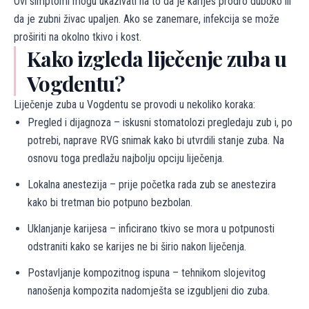
Ovi simptomi mogu ukazivati na to da je karijes prodro duboko ili
da je zubni živac upaljen. Ako se zanemare, infekcija se može
proširiti na okolno tkivo i kost.
Kako izgleda liječenje zuba u
Vogdentu?
Liječenje zuba u Vogdentu se provodi u nekoliko koraka:
Pregled i dijagnoza – iskusni stomatolozi pregledaju zub i, po
potrebi, naprave RVG snimak kako bi utvrdili stanje zuba. Na
osnovu toga predlažu najbolju opciju liječenja.
Lokalna anestezija – prije početka rada zub se anestezira
kako bi tretman bio potpuno bezbolan.
Uklanjanje karijesa – inficirano tkivo se mora u potpunosti
odstraniti kako se karijes ne bi širio nakon liječenja.
Postavljanje kompozitnog ispuna – tehnikom slojevitog
nanošenja kompozita nadomješta se izgubljeni dio zuba.