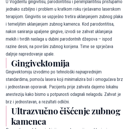
U Vogdentu gingivitisu, parodontitisu i periimplantitisu pristupamo
jednako ozbiljno i problem u kratkom roku rješavamo laserskom
terapijom. Gingivitis se uspješno tretira uklanjanjem zubnog plaka
i temeljitim uklanjanjem zubnog kamenca. Kod parodontitisa,
nakon saniranja upaljene gingive, izvodi se zahvat uklanjanja
mekih i tvrdih naslaga u dubini parodontnih džepova – ispod
razine desni, na površini zubnog korijena. Time se sprječava
daljnje napredovanje upale.
Gingivektomija
Gingivektomiju izvodimo po tehnološki najnaprednijim
standardima, pomoću lasera koji minimalizira bol i omogućava brz
i jednostavan oporavak. Pacijentu prije zahvata dajemo lokalnu
anesteziju kako bismo u potpunosti odagnali nelagodu. Zahvat je
brz i jednostavan, a rezultati odlični.
Ultrazvučno čišćenje zubnog
kamenca