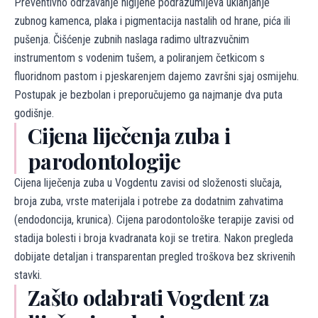
Preventivno održavanje higijene podrazumijeva uklanjanje
zubnog kamenca, plaka i pigmentacija nastalih od hrane, pića ili
pušenja. Čišćenje zubnih naslaga radimo ultrazvučnim
instrumentom s vodenim tušem, a poliranjem četkicom s
fluoridnom pastom i pjeskarenjem dajemo završni sjaj osmijehu.
Postupak je bezbolan i preporučujemo ga najmanje dva puta
godišnje.
Cijena liječenja zuba i
parodontologije
Cijena liječenja zuba u Vogdentu zavisi od složenosti slučaja,
broja zuba, vrste materijala i potrebe za dodatnim zahvatima
(endodoncija, krunica). Cijena parodontološke terapije zavisi od
stadija bolesti i broja kvadranata koji se tretira. Nakon pregleda
dobijate detaljan i transparentan pregled troškova bez skrivenih
stavki.
Zašto odabrati Vogdent za