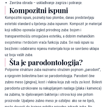
Završna obrada – usklađivanje zagriza i poliranje.
Kompozitni ispuni
Kompozitni ispuni, poznatiji kao plombe, danas predstavljaju
estetski standard u liječenju zuba ispunom. Kompozit je materijal
koji odlično oponaša izgled prirodnog zuba: bojom i
transparentnošću omogućava estetiku, a dobrim mehaničkim
svojstvima i tvrdoćom vraća funkciju zuba. Svi naši ispuni su
bezživini i odabiramo nijansu materijala koja se savršeno uklapa
uz boju vaših zuba.
Šta je parodontologija?
Potporne strukture zuba nazivamo stručnim pojmom „parodont",
a njegovim bolestima bavi se parodontologija. Parodont čine
zubno meso (gingiva), kost i vlakna koja zub vežu za kost. Bolesti
parodonta uzrokovane su nakupljanjem naslaga (plaka i kamenca)
na zubima, te djelovanjem bakterija i otrova koji one pritom
proizvode. Upaljeno zubno meso je ozbiljno: ako se ne liječi,
može dovesti do trajnog gubitka prirodno zdravih zuba. Ne