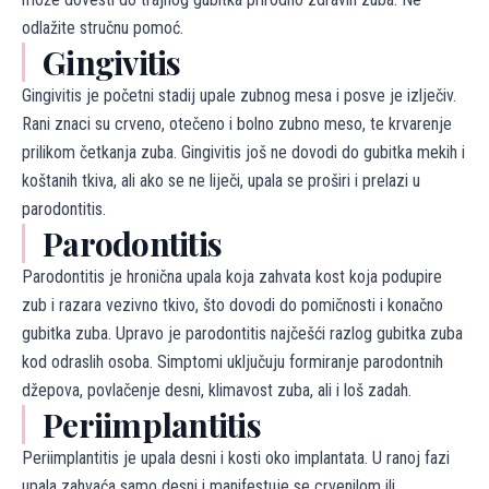
odlažite stručnu pomoć.
Gingivitis
Gingivitis je početni stadij upale zubnog mesa i posve je izlječiv.
Rani znaci su crveno, otečeno i bolno zubno meso, te krvarenje
prilikom četkanja zuba. Gingivitis još ne dovodi do gubitka mekih i
koštanih tkiva, ali ako se ne liječi, upala se proširi i prelazi u
parodontitis.
Parodontitis
Parodontitis je hronična upala koja zahvata kost koja podupire
zub i razara vezivno tkivo, što dovodi do pomičnosti i konačno
gubitka zuba. Upravo je parodontitis najčešći razlog gubitka zuba
kod odraslih osoba. Simptomi uključuju formiranje parodontnih
džepova, povlačenje desni, klimavost zuba, ali i loš zadah.
Periimplantitis
Periimplantitis je upala desni i kosti oko implantata. U ranoj fazi
upala zahvaća samo desni i manifestuje se crvenilom ili