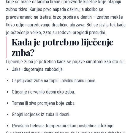
koje se hrane ostacima hrane i proizvode kiseline koje otapaju
zubno tkivo. Karijes prvo napada caklinu, a ukoliko se
pravovremeno ne tretira, brzo prodire u dentin – znatno mekše
tkivo gdje napredovanje drastično ubrzava. Bol se javlja tek kada
je oštećenje veliko, zato su redovni pregledi presudni.
Kada je potrebno liječenje
zuba?
Liječenje zuba je potrebno kada se pojave simptomi kao što su:
Jaka i dugotrajna zubobolja.
Osjetljivost zuba na toplu i hladnu hranu i piće.
Oticanje i crvenilo desni oko zuba.
Tamna ili siva promjena boje zuba.
Gnojni iscjedak iz zuba ili desni.
Povišena tjelesna temperatura kao posljedica infekcije.