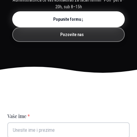
Administratorica će vas kontaktirati za tačan termin · Pon–pet 8–
20h, sub 8–15h
↓
Popunite formu
Pozovite nas
Vaše ime
*