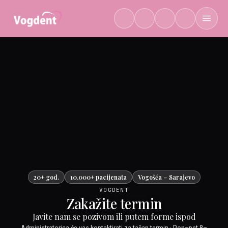
Preskoči na sadržaj
20+ god.
10.000+ pacijenata
Vogošća – Sarajevo
VOGDENT
Zakažite termin
Javite nam se pozivom ili putem forme ispod