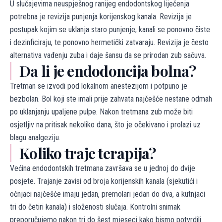
U slučajevima neuspješnog ranijeg endodontskog liječenja
potrebna je revizija punjenja korijenskog kanala. Revizija je
postupak kojim se uklanja staro punjenje, kanali se ponovno čiste
i dezinficiraju, te ponovno hermetički zatvaraju. Revizija je često
alternativa vađenju zuba i daje šansu da se prirodan zub sačuva.
Da li je endodoncija bolna?
Tretman se izvodi pod lokalnom anestezijom i potpuno je
bezbolan. Bol koji ste imali prije zahvata najčešće nestane odmah
po uklanjanju upaljene pulpe. Nakon tretmana zub može biti
osjetljiv na pritisak nekoliko dana, što je očekivano i prolazi uz
blagu analgeziju.
Koliko traje terapija?
Većina endodontskih tretmana završava se u jednoj do dvije
posjete. Trajanje zavisi od broja korijenskih kanala (sjekutići i
očnjaci najčešće imaju jedan, premolari jedan do dva, a kutnjaci
tri do četiri kanala) i složenosti slučaja. Kontrolni snimak
preporučujemo nakon tri do šest mjeseci kako bismo potvrdili