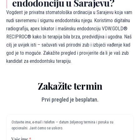
endodonciju u Sarajevu?
Vogdent je privatna stomatološka ordinacija u Sarajevu koja vam
nudi savremenu i sigurnu endodontsku njegu. Koristimo digitalnu
radiografiju, apex lokator i mašinsku endodonciju VDW.GOLD®
RECIPROC® kako bi terapija bila brza, predvidljiva i ugodna. Naš
cilj je uvijek isti – sačuvati vaš prirodni zub i izbjeći vađenje kad
god je to moguće. Zakažite pregled i provjerite da li je vaš zub
kandidat za endodontsku terapiju.
Zakažite termin
Prvi pregled je besplatan.
Ostavite ime, e-mail i telefon — datum željenog termina i poruka su
opcionalni. Javit ćemo se uskoro.
Vaše ime
*