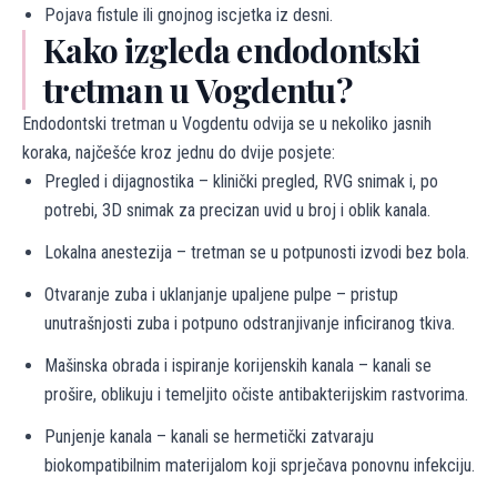
Pojava fistule ili gnojnog iscjetka iz desni.
Kako izgleda endodontski
tretman u Vogdentu?
Endodontski tretman u Vogdentu odvija se u nekoliko jasnih
koraka, najčešće kroz jednu do dvije posjete:
Pregled i dijagnostika – klinički pregled, RVG snimak i, po
potrebi, 3D snimak za precizan uvid u broj i oblik kanala.
Lokalna anestezija – tretman se u potpunosti izvodi bez bola.
Otvaranje zuba i uklanjanje upaljene pulpe – pristup
unutrašnjosti zuba i potpuno odstranjivanje inficiranog tkiva.
Mašinska obrada i ispiranje korijenskih kanala – kanali se
prošire, oblikuju i temeljito očiste antibakterijskim rastvorima.
Punjenje kanala – kanali se hermetički zatvaraju
biokompatibilnim materijalom koji sprječava ponovnu infekciju.