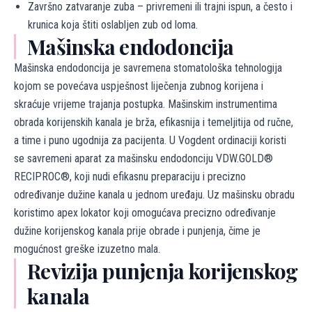
Završno zatvaranje zuba – privremeni ili trajni ispun, a često i
krunica koja štiti oslabljen zub od loma.
Mašinska endodoncija
Mašinska endodoncija je savremena stomatološka tehnologija
kojom se povećava uspješnost liječenja zubnog korijena i
skraćuje vrijeme trajanja postupka. Mašinskim instrumentima
obrada korijenskih kanala je brža, efikasnija i temeljitija od ručne,
a time i puno ugodnija za pacijenta. U Vogdent ordinaciji koristi
se savremeni aparat za mašinsku endodonciju VDW.GOLD®
RECIPROC®, koji nudi efikasnu preparaciju i precizno
određivanje dužine kanala u jednom uređaju. Uz mašinsku obradu
koristimo apex lokator koji omogućava precizno određivanje
dužine korijenskog kanala prije obrade i punjenja, čime je
mogućnost greške izuzetno mala.
Revizija punjenja korijenskog
kanala