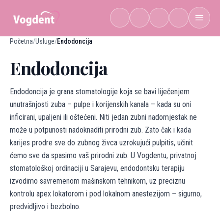
Preskoči na sadržaj
Početna
/
Usluge
/
Endodoncija
Endodoncija
Endodoncija je grana stomatologije koja se bavi liječenjem
unutrašnjosti zuba – pulpe i korijenskih kanala – kada su oni
inficirani, upaljeni ili oštećeni. Niti jedan zubni nadomjestak ne
može u potpunosti nadoknaditi prirodni zub. Zato čak i kada
karijes prodre sve do zubnog živca uzrokujući pulpitis, učinit
ćemo sve da spasimo vaš prirodni zub. U Vogdentu, privatnoj
stomatološkoj ordinaciji u Sarajevu, endodontsku terapiju
izvodimo savremenom mašinskom tehnikom, uz preciznu
kontrolu apex lokatorom i pod lokalnom anestezijom – sigurno,
predvidljivo i bezbolno.