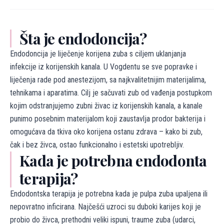
Šta je endodoncija?
Endodoncija je liječenje korijena zuba s ciljem uklanjanja
infekcije iz korijenskih kanala. U Vogdentu se sve popravke i
liječenja rade pod anestezijom, sa najkvalitetnijim materijalima,
tehnikama i aparatima. Cilj je sačuvati zub od vađenja postupkom
kojim odstranjujemo zubni živac iz korijenskih kanala, a kanale
punimo posebnim materijalom koji zaustavlja prodor bakterija i
omogućava da tkiva oko korijena ostanu zdrava – kako bi zub,
čak i bez živca, ostao funkcionalno i estetski upotrebljiv.
Kada je potrebna endodonta
terapija?
Endodontska terapija je potrebna kada je pulpa zuba upaljena ili
nepovratno inficirana. Najčešći uzroci su duboki karijes koji je
probio do živca, prethodni veliki ispuni, traume zuba (udarci,