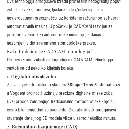
Ova tehnologija omogućava izradu protetskih nadogradnji poput
zubnih navlaka, mostova, ljuskica i inlay/onlay ispuna s
nevjerovatnom preciznošću, uz korištenje računalnog softvera i
automatiziranih mašina. U početku je CAD/CAM razvijen za
potrebe svemirske i automobilske industrije, a danas je
nezamjenjiv dio savremene stomatološke prakse.
Kako funkcioniše CAD/CAM tehnologija?
Proces izrade zubnih nadogradnji uz CAD/CAM tehnologiju
sastoji se od nekoliko ključnih koraka:
1. Digitalni otisak zuba
Zahvaljujući intraoralnom skeneru
3Shape Trios 5
, stomatolozi
u Vogdent ordinaciji uzimaju precizne digitalne otiske zuba.
Ovaj proces zamjenjuje tradicionalne metode otiska koje su
često bile neugodne za pacijente. Digitalni otisak omogućava
stvaranje detaljnog 3D modela vilice u samo nekoliko minuta.
2. Računalno dizajniranje (CAD)