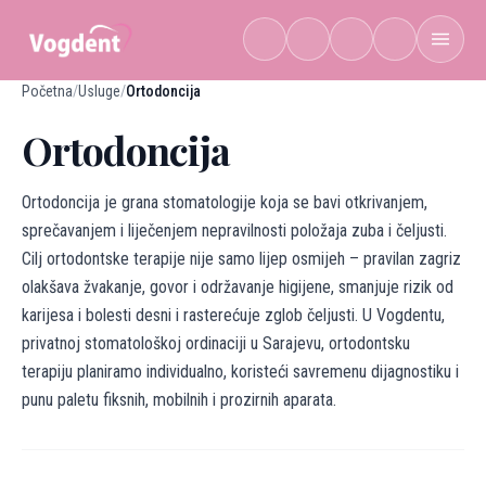
Preskoči na sadržaj
Početna
/
Usluge
/
Ortodoncija
Ortodoncija
Ortodoncija je grana stomatologije koja se bavi otkrivanjem,
sprečavanjem i liječenjem nepravilnosti položaja zuba i čeljusti.
Cilj ortodontske terapije nije samo lijep osmijeh – pravilan zagriz
olakšava žvakanje, govor i održavanje higijene, smanjuje rizik od
karijesa i bolesti desni i rasterećuje zglob čeljusti. U Vogdentu,
privatnoj stomatološkoj ordinaciji u Sarajevu, ortodontsku
terapiju planiramo individualno, koristeći savremenu dijagnostiku i
punu paletu fiksnih, mobilnih i prozirnih aparata.