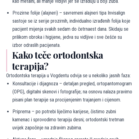
kao metalni, ali manje vidljivi jer se izrađuju u boji zuba.
Prozirne folije (alajneri) – savremeni alajneri tipa Invisalign
sastoje se iz serije prozirnih, individualno izrađenih folija koje
pacijent mijenja svakih sedam do četrnaest dana. Skidaju se
prilikom obroka i higijene, jedva su vidljive i sve češće su
izbor odraslih pacijenata.
Kako teče ortodontska
terapija?
Ortodontska terapija u Vogdentu odvija se u nekoliko jasnih faza:
Konsultacije i dijagnoza – detaljan pregled, ortopantomogram
(OPG), digitalni skenovi i fotografije; na osnovu nalaza pravimo
pisani plan terapije sa procijenjenim trajanjem i cijenom.
Priprema – po potrebi liječimo karijese, čistimo zubni
kamenac i sprovodimo terapiju desni; ortodontski tretman
uvijek započinje na zdravim zubima.