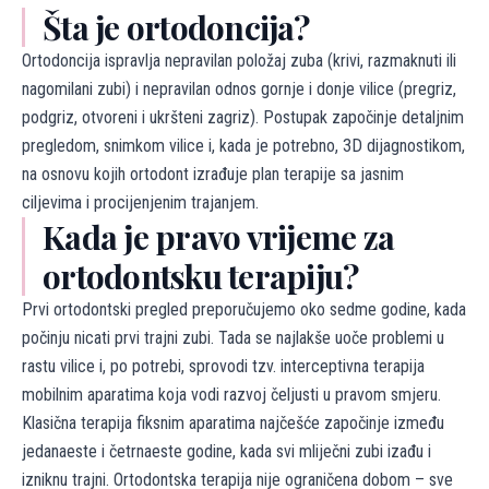
Šta je ortodoncija?
Ortodoncija ispravlja nepravilan položaj zuba (krivi, razmaknuti ili
nagomilani zubi) i nepravilan odnos gornje i donje vilice (pregriz,
podgriz, otvoreni i ukršteni zagriz). Postupak započinje detaljnim
pregledom, snimkom vilice i, kada je potrebno, 3D dijagnostikom,
na osnovu kojih ortodont izrađuje plan terapije sa jasnim
ciljevima i procijenjenim trajanjem.
Kada je pravo vrijeme za
ortodontsku terapiju?
Prvi ortodontski pregled preporučujemo oko sedme godine, kada
počinju nicati prvi trajni zubi. Tada se najlakše uoče problemi u
rastu vilice i, po potrebi, sprovodi tzv. interceptivna terapija
mobilnim aparatima koja vodi razvoj čeljusti u pravom smjeru.
Klasična terapija fiksnim aparatima najčešće započinje između
jedanaeste i četrnaeste godine, kada svi mliječni zubi izađu i
izniknu trajni. Ortodontska terapija nije ograničena dobom – sve