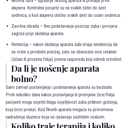
Aktivna faza – ugradnja fiksnog aparata ili predaja prvih
alajnera. Kontrolne posjete su na svakih četiri do šest
sedmica, a kod alajnera obično svakih šest do osam sedmica.
Završna obrada – fino podešavanje pozicije zuba i provjera
zagriza prije skidanja aparata.
Retencija – nakon skidanja aparata zubi imaju tendenciju da
se vrate u prvobitni položaj, zato se obavezno nosi retainer
(žičani ili prozirna folija) prema rasporedu koji odredi ortodont.
Da li je nošenje aparata
bolno?
Sami zahvati postavljanja i podešavanja aparata su bezbolni.
Prvih nekoliko dana nakon postavljanja ili promjene žice/folija
pacijenti mogu osjetiti blagu osjetljivost zuba prilikom griženja,
koja brzo prolazi. Kod fiksnih aparata moguća su privremena
nadraženja sluznice koja se rješavaju zaštitnim voskom.
Koliko traje terapija i koliko