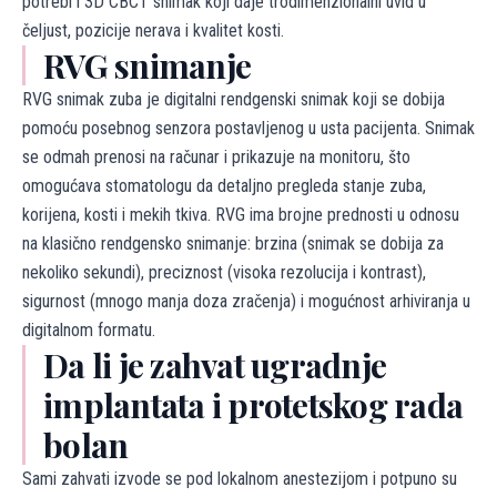
potrebi i 3D CBCT snimak koji daje trodimenzionalni uvid u
čeljust, pozicije nerava i kvalitet kosti.
RVG snimanje
RVG snimak zuba je digitalni rendgenski snimak koji se dobija
pomoću posebnog senzora postavljenog u usta pacijenta. Snimak
se odmah prenosi na računar i prikazuje na monitoru, što
omogućava stomatologu da detaljno pregleda stanje zuba,
korijena, kosti i mekih tkiva. RVG ima brojne prednosti u odnosu
na klasično rendgensko snimanje: brzina (snimak se dobija za
nekoliko sekundi), preciznost (visoka rezolucija i kontrast),
sigurnost (mnogo manja doza zračenja) i mogućnost arhiviranja u
digitalnom formatu.
Da li je zahvat ugradnje
implantata i protetskog rada
bolan
Sami zahvati izvode se pod lokalnom anestezijom i potpuno su