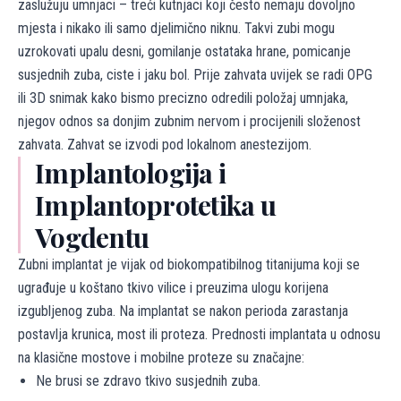
zaslužuju umnjaci – treći kutnjaci koji često nemaju dovoljno
mjesta i nikako ili samo djelimično niknu. Takvi zubi mogu
uzrokovati upalu desni, gomilanje ostataka hrane, pomicanje
susjednih zuba, ciste i jaku bol. Prije zahvata uvijek se radi OPG
ili 3D snimak kako bismo precizno odredili položaj umnjaka,
njegov odnos sa donjim zubnim nervom i procijenili složenost
zahvata. Zahvat se izvodi pod lokalnom anestezijom.
Implantologija i
Implantoprotetika u
Vogdentu
Zubni implantat je vijak od biokompatibilnog titanijuma koji se
ugrađuje u koštano tkivo vilice i preuzima ulogu korijena
izgubljenog zuba. Na implantat se nakon perioda zarastanja
postavlja krunica, most ili proteza. Prednosti implantata u odnosu
na klasične mostove i mobilne proteze su značajne:
Ne brusi se zdravo tkivo susjednih zuba.