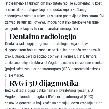
istovremeno sa ugradnjom implantata radi se augmentaciju kosti
ili sinus lift – postupak kojim se dodavanjem koštanog
nadomjeska stvaraju uslovi za sigurno postavljanje implantata. Ovi
zahvati su rutinski i otvaraju mogućnost implantološke terapije i
pacijentima koji su to ranije smatrali nemogućim.
Dentalna radiologija
Dentalna radiologija je grana stomatologije koja se bavi
dijagnostikom bolesti zuba i usne šupljine pomoću rendgenskih
zraka. Omogućava precizno otkrivanje karijesa, cista, tumora,
upala, anomalija i fraktura. U Vogdentu nudimo intraoralne snimke
(pojedinačni zubi), ortopantomogram (OPG, panoramski snimak
cijele vilice).
RVG i 3D dijagnostika
Bez kvalitetne dijagnostike nema ni kvalitetnog rješenja. U
Vogdentu koristimo digitalni RVG i ortopantomograf (OPG)
najnovije generacije koji značajno smanjuju dozu zračenja, te po