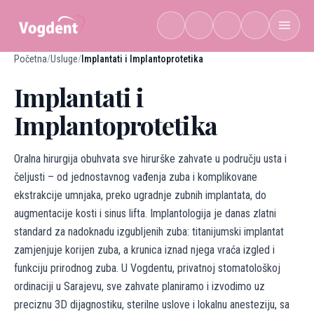
Preskoči na sadržaj
Početna
/
Usluge
/
Implantati i Implantoprotetika
Implantati i
Implantoprotetika
Oralna hirurgija obuhvata sve hirurške zahvate u području usta i
čeljusti – od jednostavnog vađenja zuba i komplikovane
ekstrakcije umnjaka, preko ugradnje zubnih implantata, do
augmentacije kosti i sinus lifta. Implantologija je danas zlatni
standard za nadoknadu izgubljenih zuba: titanijumski implantat
zamjenjuje korijen zuba, a krunica iznad njega vraća izgled i
funkciju prirodnog zuba. U Vogdentu, privatnoj stomatološkoj
ordinaciji u Sarajevu, sve zahvate planiramo i izvodimo uz
preciznu 3D dijagnostiku, sterilne uslove i lokalnu anesteziju, sa