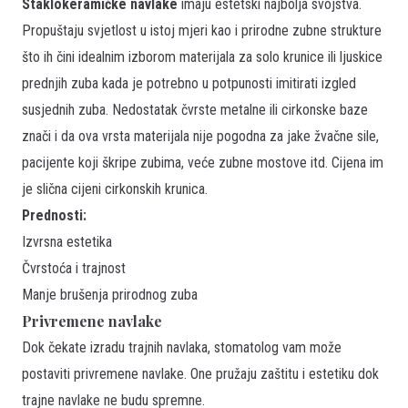
Staklokeramičke navlake
imaju estetski najbolja svojstva.
Propuštaju svjetlost u istoj mjeri kao i prirodne zubne strukture
što ih čini idealnim izborom materijala za solo krunice ili ljuskice
prednjih zuba kada je potrebno u potpunosti imitirati izgled
susjednih zuba. Nedostatak čvrste metalne ili cirkonske baze
znači i da ova vrsta materijala nije pogodna za jake žvačne sile,
pacijente koji škripe zubima, veće zubne mostove itd. Cijena im
je slična cijeni cirkonskih krunica.
Prednosti:
Izvrsna estetika
Čvrstoća i trajnost
Manje brušenja prirodnog zuba
Privremene navlake
Dok čekate izradu trajnih navlaka, stomatolog vam može
postaviti privremene navlake. One pružaju zaštitu i estetiku dok
trajne navlake ne budu spremne.