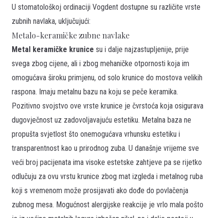
U stomatološkoj ordinaciji Vogdent dostupne su različite vrste
zubnih navlaka, uključujući:
Metalo-keramičke zubne navlake
Metal keramičke krunice
su i dalje najzastupljenije, prije
svega zbog cijene, ali i zbog mehaničke otpornosti koja im
omogućava široku primjenu, od solo krunice do mostova velikih
raspona. Imaju metalnu bazu na koju se peče keramika.
Pozitivno svojstvo ove vrste krunice je čvrstoća koja osigurava
dugovječnost uz zadovoljavajuću estetiku. Metalna baza ne
propušta svjetlost što onemogućava vrhunsku estetiku i
transparentnost kao u prirodnog zuba. U današnje vrijeme sve
veći broj pacijenata ima visoke estetske zahtjeve pa se rijetko
odlučuju za ovu vrstu krunice zbog mat izgleda i metalnog ruba
koji s vremenom može prosijavati ako dođe do povlačenja
zubnog mesa. Mogućnost alergijske reakcije je vrlo mala pošto