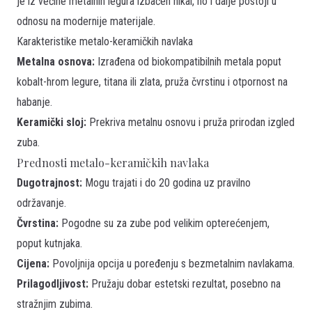
je iz većine metalnih legura izbačen nikal, no i dalje postoji u
odnosu na modernije materijale.
Karakteristike metalo-keramičkih navlaka
Metalna osnova:
Izrađena od biokompatibilnih metala poput
kobalt-hrom legure, titana ili zlata, pruža čvrstinu i otpornost na
habanje.
Keramički sloj:
Prekriva metalnu osnovu i pruža prirodan izgled
zuba.
Prednosti metalo-keramičkih navlaka
Dugotrajnost:
Mogu trajati i do 20 godina uz pravilno
održavanje.
Čvrstina:
Pogodne su za zube pod velikim opterećenjem,
poput kutnjaka.
Cijena:
Povoljnija opcija u poređenju s bezmetalnim navlakama.
Prilagodljivost:
Pružaju dobar estetski rezultat, posebno na
stražnjim zubima.