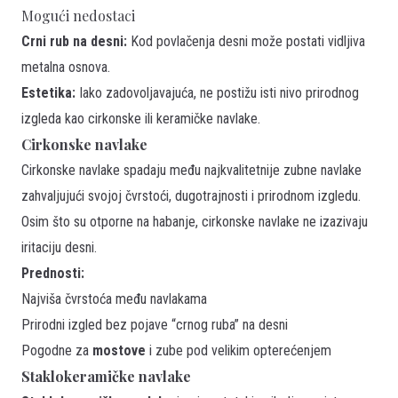
Mogući nedostaci
Crni rub na desni:
Kod povlačenja desni može postati vidljiva
metalna osnova.
Estetika:
Iako zadovoljavajuća, ne postižu isti nivo prirodnog
izgleda kao cirkonske ili keramičke navlake.
Cirkonske navlake
Cirkonske navlake spadaju među najkvalitetnije zubne navlake
zahvaljujući svojoj čvrstoći, dugotrajnosti i prirodnom izgledu.
Osim što su otporne na habanje, cirkonske navlake ne izazivaju
iritaciju desni.
Prednosti:
Najviša čvrstoća među navlakama
Prirodni izgled bez pojave “crnog ruba” na desni
Pogodne za
mostove
i zube pod velikim opterećenjem
Staklokeramičke navlake