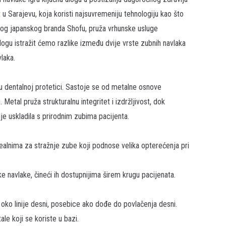
u Sarajevu, koja koristi najsuvremeniju tehnologiju kao što
atog japanskog branda Shofu, pruža vrhunske usluge
blogu istražit ćemo razlike između dvije vrste zubnih navlaka
laka.
u dentalnoj protetici. Sastoje se od metalne osnove
Metal pruža strukturalnu integritet i izdržljivost, dok
je uskladila s prirodnim zubima pacijenta.
dealnima za stražnje zube koji podnose velika opterećenja pri
 navlake, čineći ih dostupnijima širem krugu pacijenata.
ko linije desni, posebice ako dođe do povlačenja desni.
le koji se koriste u bazi.