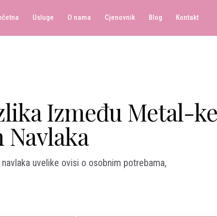
očetna
Usluge
O nama
Cjenovnik
Blog
Kontakt
zlika Između Metal-ke
 Navlaka
 navlaka uvelike ovisi o osobnim potrebama,