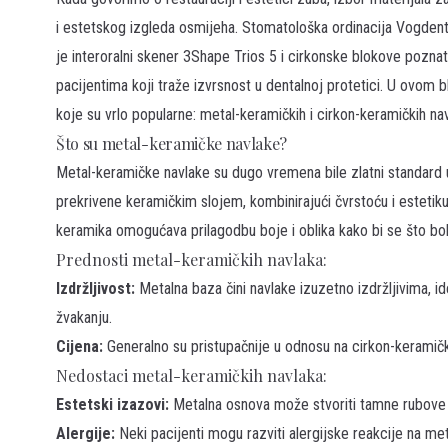
i estetskog izgleda osmijeha. Stomatološka ordinacija Vogdent 
je interoralni skener 3Shape Trios 5 i cirkonske blokove pozn
pacijentima koji traže izvrsnost u dentalnoj protetici. U ovom 
koje su vrlo popularne: metal-keramičkih i cirkon-keramičkih nav
Što su metal-keramičke navlake?
Metal-keramičke navlake su dugo vremena bile zlatni standard 
prekrivene keramičkim slojem, kombinirajući čvrstoću i estetiku. 
keramika omogućava prilagodbu boje i oblika kako bi se što bol
Prednosti metal-keramičkih navlaka:
Izdržljivost:
Metalna baza čini navlake izuzetno izdržljivima, i
žvakanju.
Cijena:
Generalno su pristupačnije u odnosu na cirkon-keramičke
Nedostaci metal-keramičkih navlaka:
Estetski izazovi:
Metalna osnova može stvoriti tamne rubove o
Alergije:
Neki pacijenti mogu razviti alergijske reakcije na meta