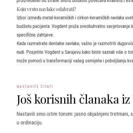
proizvedenih od strane Shofu dodatno povećava kvalitetu i estet
Koju vrstu navlake odabrati?
Izbor između metal-keramičkih i cirkon-keramičkih navlaka uve
budžetu pacijenta. Vogdent pruža sveobuhvatno savjetovanje k
specifične zahtjeve.
Kada razmatrate dentalne navlake, važno je razmotriti dugoročn
nudi. Posjetite Vogdent u Sarajevu kako biste saznali više o to
može pomoći u transformaciji vašeg osmijeha i poboljšanju kval
NASTAVITE ČITATI
Još korisnih članaka i
Nastavili smo istim tonom: jasno objašnjeni tretmani, s
u ordinaciju.