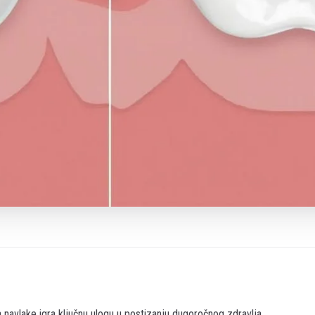
a navlake igra ključnu ulogu u postizanju dugoročnog zdravlja