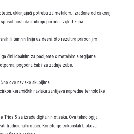
otetici, uklanjajući potrebu za metalom. Izrađene od cirkonij
sposobnosti da imitiraju prirodni izgled zuba.
h ili tamnih linija uz desni, što rezultira prirodnijim
o ga čini idealnim za pacijente s metalnim alergijama.
 otporna, pogodna čak i za zadnje zube.
i čine ove navlake skupljima.
 cirkon-keramičkih navlaka zahtijeva napredne tehnološke
e Trios 5 za izradu digitalnih otisaka. Ova tehnologija
 tradicionalni otisci. Korištenje cirkonskih blokova