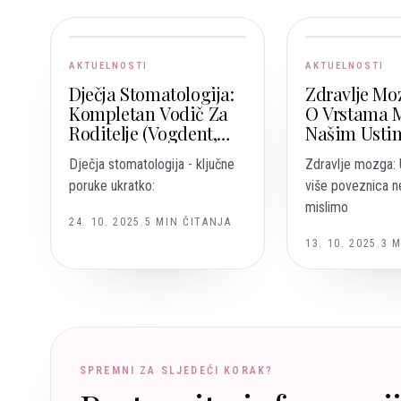
AKTUELNOSTI
AKTUELNOSTI
Dječja Stomatologija:
Zdravlje Moz
Kompletan Vodič Za
O Vrstama 
Roditelje (Vogdent,
Našim Ustim
Sarajevo – Vogošća)
Korisni, A K
Dječja stomatologija - ključne
Zdravlje mozga: 
Rizični?
poruke ukratko:
više poveznica n
mislimo
24. 10. 2025.
5
MIN ČITANJA
13. 10. 2025.
3
M
SPREMNI ZA SLJEDEĆI KORAK?