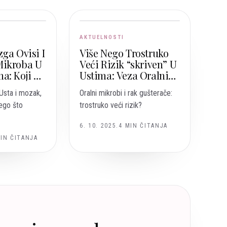
AKTUELNOSTI
ga Ovisi I
Više Nego Trostruko
Mikroba U
Veći Rizik “skriven” U
a: Koji Su
Ustima: Veza Oralnih
oji
Mikroba I Raka
Usta i mozak,
Oralni mikrobi i rak gušterače:
Gušterače
ego što
trostruko veći rizik?
6. 10. 2025.
4
MIN ČITANJA
IN ČITANJA