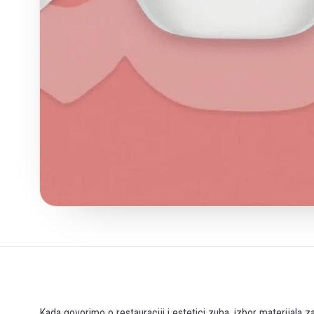
Kada govorimo o restauraciji i estetici zuba, izbor materijala z