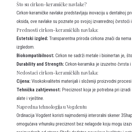
Što su cirkon-keramičke navlake?
Cirkon-keramičke navlake predstavljaju inovaciju u dentalnoj pr
oksida, ove navlake su poznate po svojoj izvanrednoj čvrstoći i 
Prednosti cirkon-keramičkih navlaka:
Estetski izgled:
Transparentna priroda cirkona znači da nema sivi
izgledom.
Biokompatibilnost:
Cirkon ne sadrži metale i bioinertan je, št
Durability and Strength:
Cirkon-keramika je izuzetno čvrsta i
Nedostaci cirkon-keramičkih navlaka:
Cijena:
Visokokvalitetni materijali i složeniji proizvodni proces
Tehnička zahtjevnost:
Preciznost koja je potrebna pri izradi
alate i vještine.
Napredna tehnologija u Vogdentu
Ordinacija Vogdent koristi najmoderniji interoralni skener 3Shap
omogućava vrhunsku preciznost bez nelagode koju mogu izazvati