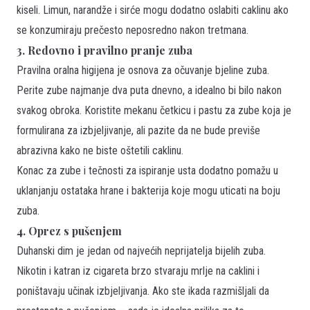
kiseli. Limun, narandže i sirće mogu dodatno oslabiti caklinu ako
se konzumiraju prečesto neposredno nakon tretmana.
3. Redovno i pravilno pranje zuba
Pravilna oralna higijena je osnova za očuvanje bjeline zuba.
Perite zube najmanje dva puta dnevno, a idealno bi bilo nakon
svakog obroka. Koristite mekanu četkicu i pastu za zube koja je
formulirana za izbjeljivanje, ali pazite da ne bude previše
abrazivna kako ne biste oštetili caklinu.
Konac za zube i tečnosti za ispiranje usta dodatno pomažu u
uklanjanju ostataka hrane i bakterija koje mogu uticati na boju
zuba.
4. Oprez s pušenjem
Duhanski dim je jedan od najvećih neprijatelja bijelih zuba.
Nikotin i katran iz cigareta brzo stvaraju mrlje na caklini i
poništavaju učinak izbjeljivanja. Ako ste ikada razmišljali da