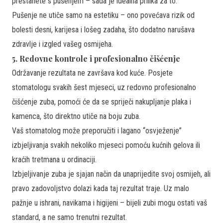
prestanete s pušenjem – sada je idealna prilika za to.
Pušenje ne utiče samo na estetiku – ono povećava rizik od
bolesti desni, karijesa i lošeg zadaha, što dodatno narušava
zdravlje i izgled vašeg osmijeha.
5. Redovne kontrole i profesionalno čišćenje
Održavanje rezultata ne završava kod kuće. Posjete
stomatologu svakih šest mjeseci, uz redovno profesionalno
čišćenje zuba, pomoći će da se spriječi nakupljanje plaka i
kamenca, što direktno utiče na boju zuba.
Vaš stomatolog može preporučiti i lagano “osvježenje”
izbjeljivanja svakih nekoliko mjeseci pomoću kućnih gelova ili
kraćih tretmana u ordinaciji.
Izbjeljivanje zuba je sjajan način da unaprijedite svoj osmijeh, ali
pravo zadovoljstvo dolazi kada taj rezultat traje. Uz malo
pažnje u ishrani, navikama i higijeni – bijeli zubi mogu ostati vaš
standard, a ne samo trenutni rezultat.