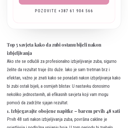
POZOVITE +387 61 904 566
Top 5 savjeta kako da zubi ostanu bijeli nakon
izbjeljivanja
Ako ste se odlučili za profesionalno izbjeljivanje zuba, sigurno
želite da rezultat traje što duže. Iako je sam tretman brz i
efektan, važno je znati kako se ponašati nakon izbjeljivanja kako
bi zubi ostali bijeli, a osmijeh blistav. U nastavku donosimo
nekoliko jednostavnih, ali efikasnih savjeta koji vam mogu
pomoći da zadržite sjajan rezultat.
1. Izbjegavajte obojene napitke – barem prvih 48 sati
Prvih 48 sati nakon izbjeljivanja zuba, površina cakline je
osjetljivija i podložna upijanju boja. U tom periodu bi trebalo