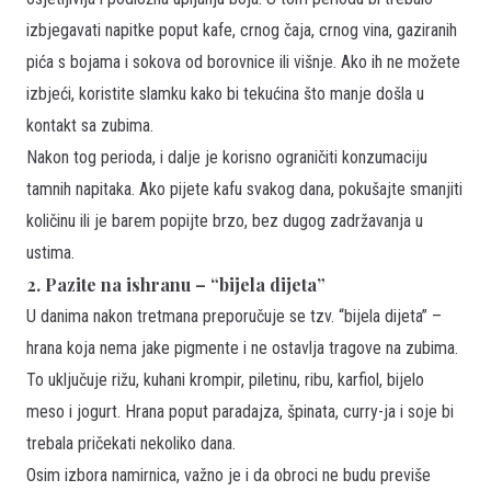
izbjegavati napitke poput kafe, crnog čaja, crnog vina, gaziranih
pića s bojama i sokova od borovnice ili višnje. Ako ih ne možete
izbjeći, koristite slamku kako bi tekućina što manje došla u
kontakt sa zubima.
Nakon tog perioda, i dalje je korisno ograničiti konzumaciju
tamnih napitaka. Ako pijete kafu svakog dana, pokušajte smanjiti
količinu ili je barem popijte brzo, bez dugog zadržavanja u
ustima.
2. Pazite na ishranu – “bijela dijeta”
U danima nakon tretmana preporučuje se tzv. “bijela dijeta” –
hrana koja nema jake pigmente i ne ostavlja tragove na zubima.
To uključuje rižu, kuhani krompir, piletinu, ribu, karfiol, bijelo
meso i jogurt. Hrana poput paradajza, špinata, curry-ja i soje bi
trebala pričekati nekoliko dana.
Osim izbora namirnica, važno je i da obroci ne budu previše