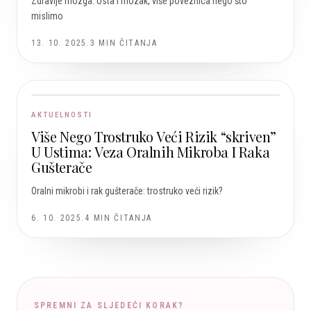
Zdravlje mozga: Usta i mozak, više poveznica nego što
mislimo
13. 10. 2025.
3
MIN ČITANJA
AKTUELNOSTI
Više Nego Trostruko Veći Rizik “skriven”
U Ustima: Veza Oralnih Mikroba I Raka
Gušterače
Oralni mikrobi i rak gušterače: trostruko veći rizik?
6. 10. 2025.
4
MIN ČITANJA
SPREMNI ZA SLJEDEĆI KORAK?