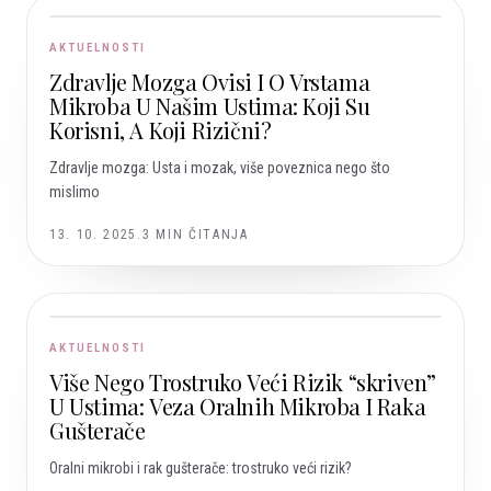
AKTUELNOSTI
Zdravlje Mozga Ovisi I O Vrstama
Mikroba U Našim Ustima: Koji Su
Korisni, A Koji Rizični?
Zdravlje mozga: Usta i mozak, više poveznica nego što
mislimo
13. 10. 2025.
3
MIN ČITANJA
AKTUELNOSTI
Više Nego Trostruko Veći Rizik “skriven”
U Ustima: Veza Oralnih Mikroba I Raka
Gušterače
Oralni mikrobi i rak gušterače: trostruko veći rizik?