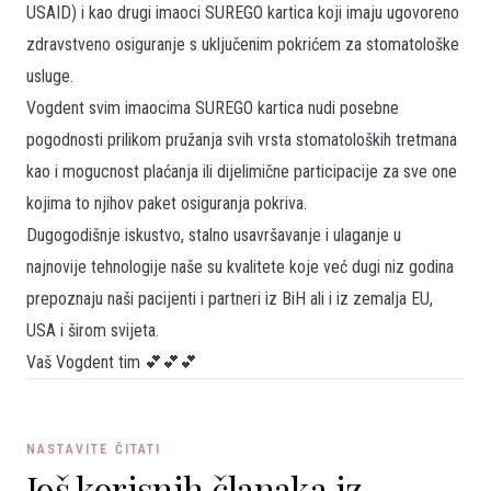
USAID) i kao drugi imaoci SUREGO kartica koji imaju ugovoreno
zdravstveno osiguranje s uključenim pokrićem za stomatološke
usluge.
Vogdent svim imaocima SUREGO kartica nudi posebne
pogodnosti prilikom pružanja svih vrsta stomatoloških tretmana
kao i mogucnost plaćanja ili dijelimične participacije za sve one
kojima to njihov paket osiguranja pokriva.
Dugogodišnje iskustvo, stalno usavršavanje i ulaganje u
najnovije tehnologije naše su kvalitete koje već dugi niz godina
prepoznaju naši pacijenti i partneri iz BiH ali i iz zemalja EU,
USA i širom svijeta.
Vaš Vogdent tim 💕💕💕
NASTAVITE ČITATI
Još korisnih članaka iz