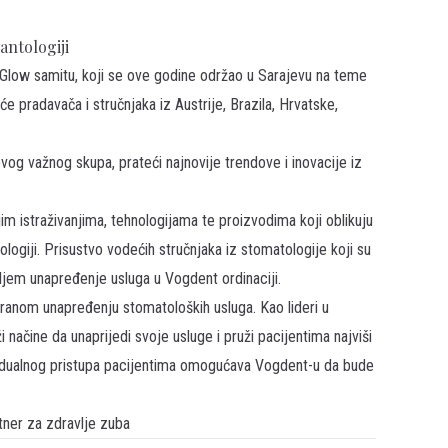
antologiji
Glow samitu
, koji se ove godine održao u Sarajevu na teme
će pradavača i stručnjaka iz Austrije, Brazila, Hrvatske,
 ovog važnog skupa, prateći najnovije trendove i inovacije iz
im istraživanjima, tehnologijama te proizvodima koji oblikuju
ologiji. Prisustvo vodećih stručnjaka iz stomatologije koji su
aljem unapređenje usluga u Vogdent ordinaciji.
anom unapređenju stomatoloških usluga. Kao lideri u
i načine da unaprijedi svoje usluge i pruži pacijentima najviši
ividualnog pristupa pacijentima omogućava Vogdent-u da bude
ner za zdravlje zuba