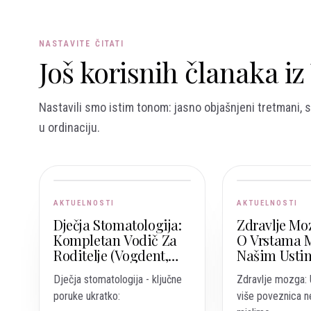
NASTAVITE ČITATI
Još korisnih članaka i
Nastavili smo istim tonom: jasno objašnjeni tretmani, s
u ordinaciju.
AKTUELNOSTI
AKTUELNOSTI
Dječja Stomatologija:
Zdravlje Moz
Kompletan Vodič Za
O Vrstama 
Roditelje (Vogdent,
Našim Ustim
Sarajevo – Vogošća)
Korisni, A K
Dječja stomatologija - ključne
Zdravlje mozga: 
Rizični?
poruke ukratko:
više poveznica n