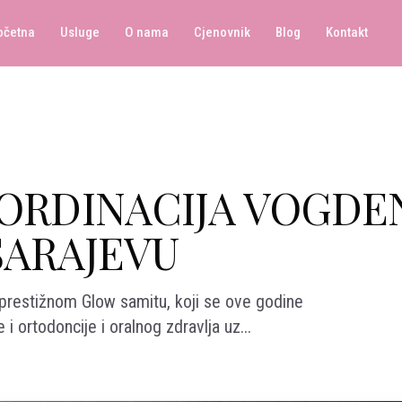
očetna
Usluge
O nama
Cjenovnik
Blog
Kontakt
ORDINACIJA VOGDE
SARAJEVU
 prestižnom Glow samitu, koji se ove godine
i ortodoncije i oralnog zdravlja uz...