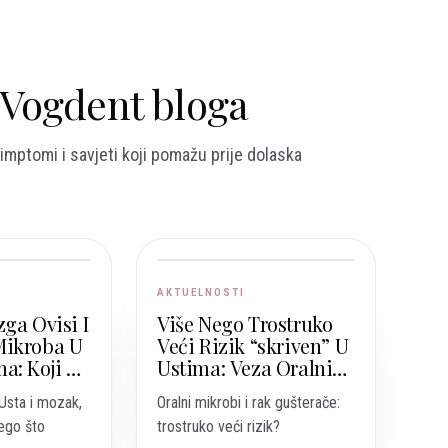
z Vogdent bloga
imptomi i savjeti koji pomažu prije dolaska
AKTUELNOSTI
ga Ovisi I
Više Nego Trostruko
Mikroba U
Veći Rizik “skriven” U
a: Koji Su
Ustima: Veza Oralnih
oji
Mikroba I Raka
Usta i mozak,
Oralni mikrobi i rak gušterače:
Gušterače
ego što
trostruko veći rizik?