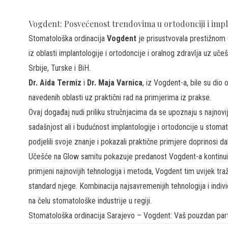
Vogdent: Posvećenost trendovima u ortodonciji i impl
Stomatološka ordinacija
Vogdent
je prisustvovala prestižnom
iz oblasti implantologije i ortodoncije i oralnog zdravlja uz učeš
Srbije, Turske i BiH.
Dr. Aida Termiz
i
Dr. Maja Varnica
, iz Vogdent-a, bile su dio
navedenih oblasti uz praktični rad na primjerima iz prakse.
Ovaj događaj nudi priliku stručnjacima da se upoznaju s najnovij
sadašnjost ali i budućnost implantologije i ortodoncije u stomat
podjelili svoje znanje i pokazali praktične primjere doprinosi d
Učešće na Glow samitu pokazuje predanost Vogdent-a kontinuir
primjeni najnovijih tehnologija i metoda, Vogdent tim uvijek traž
standard njege. Kombinacija najsavremenijih tehnologija i ind
na čelu stomatološke industrije u regiji.
Stomatološka ordinacija Sarajevo – Vogdent: Vaš pouzdan part