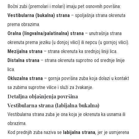
Bočni zubi (premolari i molari) imaju pet osnovnih površina:
Vestibularna (bukalna) strana
– spoljašnja strana okrenuta
prema obrazima.
Oralna (lingvalna/palatinalna) strana
– unutrašnja strana
okrenuta prema jeziku (u donjoj vilici) ili nepcu (u gornjoj vilici).
Mezijalna strana
– strana okrenuta ka srednjoj liniji lica.
Distalna strana
– strana okrenuta suprotno od srednje linije
lica.
Okluzalna strana
– gornja površina zuba koja dolazi u kontakt
sa zubima suprotne vilice i služi za žvakanje.
Detaljna objašnjenja površina
Vestibularna strana (labijalna/bukalna)
Vestibularna strana zuba je ona koja je okrenuta ka usnama ili
obrazima.
Kod prednjih zuba naziva se
labijalna strana
, jer je usmjerena