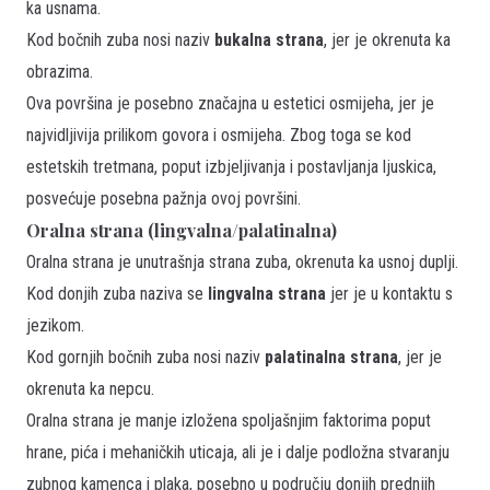
ka usnama.
Kod bočnih zuba nosi naziv
bukalna strana
, jer je okrenuta ka
obrazima.
Ova površina je posebno značajna u estetici osmijeha, jer je
najvidljivija prilikom govora i osmijeha. Zbog toga se kod
estetskih tretmana, poput izbjeljivanja i postavljanja ljuskica,
posvećuje posebna pažnja ovoj površini.
Oralna strana (lingvalna/palatinalna)
Oralna strana je unutrašnja strana zuba, okrenuta ka usnoj duplji.
Kod donjih zuba naziva se
lingvalna strana
jer je u kontaktu s
jezikom.
Kod gornjih bočnih zuba nosi naziv
palatinalna strana
, jer je
okrenuta ka nepcu.
Oralna strana je manje izložena spoljašnjim faktorima poput
hrane, pića i mehaničkih uticaja, ali je i dalje podložna stvaranju
zubnog kamenca i plaka, posebno u području donjih prednjih