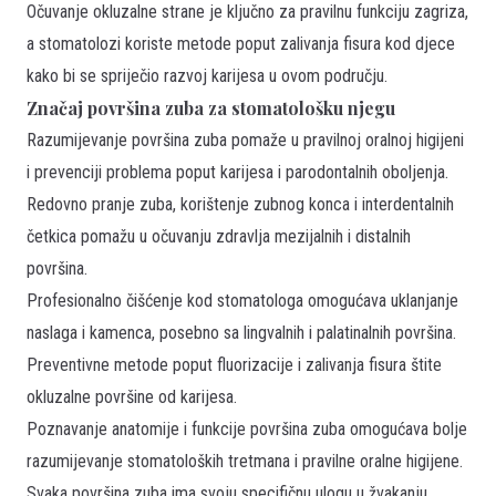
Očuvanje okluzalne strane je ključno za pravilnu funkciju zagriza,
a stomatolozi koriste metode poput zalivanja fisura kod djece
kako bi se spriječio razvoj karijesa u ovom području.
Značaj površina zuba za stomatološku njegu
Razumijevanje površina zuba pomaže u pravilnoj oralnoj higijeni
i prevenciji problema poput karijesa i parodontalnih oboljenja.
Redovno pranje zuba, korištenje zubnog konca i interdentalnih
četkica pomažu u očuvanju zdravlja mezijalnih i distalnih
površina.
Profesionalno čišćenje kod stomatologa omogućava uklanjanje
naslaga i kamenca, posebno sa lingvalnih i palatinalnih površina.
Preventivne metode poput fluorizacije i zalivanja fisura štite
okluzalne površine od karijesa.
Poznavanje anatomije i funkcije površina zuba omogućava bolje
razumijevanje stomatoloških tretmana i pravilne oralne higijene.
Svaka površina zuba ima svoju specifičnu ulogu u žvakanju,