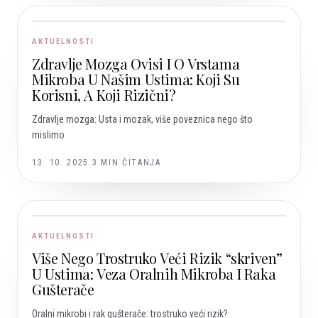
AKTUELNOSTI
Zdravlje Mozga Ovisi I O Vrstama
Mikroba U Našim Ustima: Koji Su
Korisni, A Koji Rizični?
Zdravlje mozga: Usta i mozak, više poveznica nego što
mislimo
13. 10. 2025.
3
MIN ČITANJA
AKTUELNOSTI
Više Nego Trostruko Veći Rizik “skriven”
U Ustima: Veza Oralnih Mikroba I Raka
Gušterače
Oralni mikrobi i rak gušterače: trostruko veći rizik?