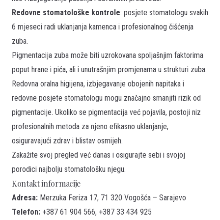
Redovne stomatološke kontrole
: posjete stomatologu svakih
6 mjeseci radi uklanjanja kamenca i profesionalnog čišćenja
zuba.
Pigmentacija zuba može biti uzrokovana spoljašnjim faktorima
poput hrane i pića, ali i unutrašnjim promjenama u strukturi zuba.
Redovna oralna higijena, izbjegavanje obojenih napitaka i
redovne posjete stomatologu mogu značajno smanjiti rizik od
pigmentacije. Ukoliko se pigmentacija već pojavila, postoji niz
profesionalnih metoda za njeno efikasno uklanjanje,
osiguravajući zdrav i blistav osmijeh.
Zakažite
svoj pregled već danas i osigurajte sebi i svojoj
porodici najbolju stomatološku njegu.
Kontakt informacije
Adresa:
Merzuka Feriza 17, 71 320 Vogošća – Sarajevo
Telefon:
+387 61 904 566, +387 33 434 925