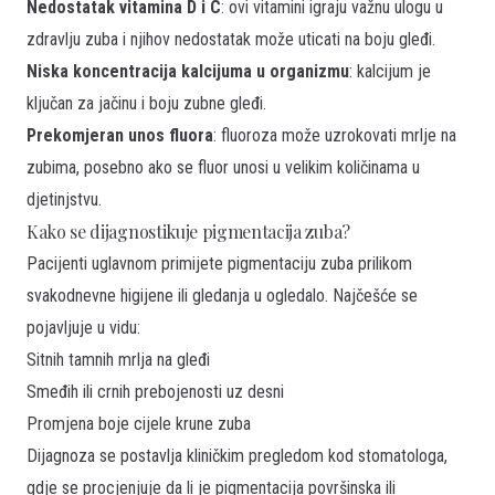
Nedostatak vitamina D i C
: ovi vitamini igraju važnu ulogu u
zdravlju zuba i njihov nedostatak može uticati na boju gleđi.
Niska koncentracija kalcijuma u organizmu
: kalcijum je
ključan za jačinu i boju zubne gleđi.
Prekomjeran unos fluora
: fluoroza može uzrokovati mrlje na
zubima, posebno ako se fluor unosi u velikim količinama u
djetinjstvu.
Kako se dijagnostikuje pigmentacija zuba?
Pacijenti uglavnom primijete pigmentaciju zuba prilikom
svakodnevne higijene ili gledanja u ogledalo. Najčešće se
pojavljuje u vidu:
Sitnih tamnih mrlja na gleđi
Smeđih ili crnih prebojenosti uz desni
Promjena boje cijele krune zuba
Dijagnoza se postavlja kliničkim pregledom kod stomatologa,
gdje se procjenjuje da li je pigmentacija površinska ili