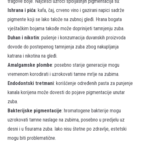
tragove boje. Najčešći uzroci spoljašnjih pigmentacija su:
Ishrana i pića
: kafa, čaj, crveno vino i gazirani napici sadrže
pigmente koji se lako talože na zubnoj gleđi. Hrana bogata
vještačkim bojama takođe može doprinijeti tamnjenju zuba.
Duhan i nikotin
: pušenje i konzumacija duvanskih proizvoda
dovode do postepenog tamnjenja zuba zbog nakupljanja
katrana i nikotina na gleđi.
Amalgamske plombe
: posebno starije generacije mogu
vremenom korodirati i uzrokovati tamne mrlje na zubima.
Endodontski tretmani
: korišćenje određenih pasta za punjenje
kanala korijena može dovesti do pojave pigmentacije unutar
zuba.
Bakterijske pigmentacije
: hromatogene bakterije mogu
uzrokovati tamne naslage na zubima, posebno u predjelu uz
desni i u fisurama zuba. Iako nisu štetne po zdravlje, estetski
mogu biti problematične.