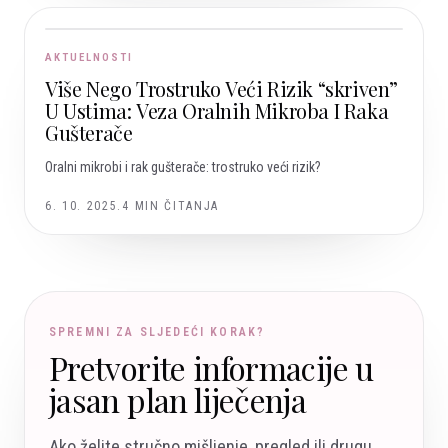
AKTUELNOSTI
Više Nego Trostruko Veći Rizik “skriven”
U Ustima: Veza Oralnih Mikroba I Raka
Gušterače
Oralni mikrobi i rak gušterače: trostruko veći rizik?
6. 10. 2025.
4
MIN ČITANJA
SPREMNI ZA SLJEDEĆI KORAK?
Pretvorite informacije u
jasan plan liječenja
Ako želite stručno mišljenje, pregled ili drugu