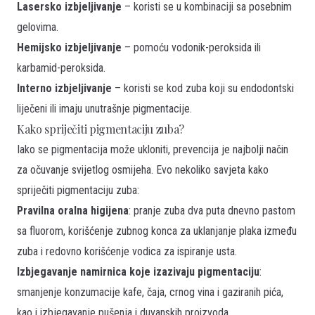
Lasersko izbjeljivanje
– koristi se u kombinaciji sa posebnim
gelovima.
Hemijsko izbjeljivanje
– pomoću vodonik-peroksida ili
karbamid-peroksida.
Interno izbjeljivanje
– koristi se kod zuba koji su endodontski
liječeni ili imaju unutrašnje pigmentacije.
Kako spriječiti pigmentaciju zuba?
Iako se pigmentacija može ukloniti, prevencija je najbolji način
za očuvanje svijetlog osmijeha. Evo nekoliko savjeta kako
spriječiti pigmentaciju zuba:
Pravilna oralna higijena
: pranje zuba dva puta dnevno pastom
sa fluorom, korišćenje zubnog konca za uklanjanje plaka između
zuba i redovno korišćenje vodica za ispiranje usta.
Izbjegavanje namirnica koje izazivaju pigmentaciju
:
smanjenje konzumacije kafe, čaja, crnog vina i gaziranih pića,
kao i izbjegavanje pušenja i duvanskih proizvoda.