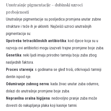
Unutrašnje pigmentacije – dubinski uzroci
prebojenosti
Unutrašnje pigmentacije su posljedica promjena unutar zubne
strukture i teže ih je ukloniti. Najčešći uzroci unutrašnjih
pigmentacija su:
Upotreba tetraciklinskih antibiotika
: kod djece koja su u
razvoju ovi antibiotici mogu izazvati trajne promjene boje zuba.
Genetika
: neki ljudi imaju prirodno tamniju boju zuba zbog
nasljednih faktora.
Proces starenja
: s godinama se gleđ troši, otkrivajući tamniji
dentin ispod nje.
Odumiranje zubnog nerva
: kada živac unutar zuba odumre,
dolazi do unutrašnje promjene boje zuba.
Nepravilna oralna higijena
: nedovoljno pranje zuba može
dovesti do nakupljanja plaka koji kasnije tamni.