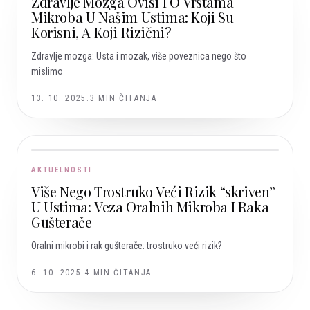
Zdravlje Mozga Ovisi I O Vrstama
Mikroba U Našim Ustima: Koji Su
Korisni, A Koji Rizični?
Zdravlje mozga: Usta i mozak, više poveznica nego što
mislimo
13. 10. 2025.
3
MIN ČITANJA
AKTUELNOSTI
Više Nego Trostruko Veći Rizik “skriven”
U Ustima: Veza Oralnih Mikroba I Raka
Gušterače
Oralni mikrobi i rak gušterače: trostruko veći rizik?
6. 10. 2025.
4
MIN ČITANJA