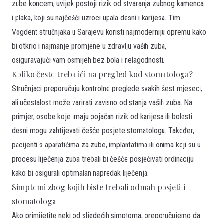
zube koncem, uvijek postoji rizik od stvaranja zubnog kamenca
i plaka, koji su najčešći uzroci upala desni i karijesa. Tim
Vogdent stručnjaka u Sarajevu koristi najmoderniju opremu kako
bi otkrio i najmanje promjene u zdravlju vaših zuba,
osiguravajući vam osmijeh bez bola i nelagodnosti.
Koliko često treba ići na pregled kod stomatologa?
Stručnjaci preporučuju kontrolne preglede svakih šest mjeseci,
ali učestalost može varirati zavisno od stanja vaših zuba. Na
primjer, osobe koje imaju pojačan rizik od karijesa ili bolesti
desni mogu zahtijevati češće posjete stomatologu. Također,
pacijenti s aparatićima za zube, implantatima ili onima koji su u
procesu liječenja zuba trebali bi češće posjećivati ordinaciju
kako bi osigurali optimalan napredak liječenja.
Simptomi zbog kojih biste trebali odmah posjetiti
stomatologa
Ako primijetite neki od sljedećih simptoma, preporučujemo da