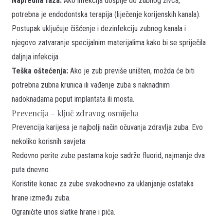
Napredna faza:
Ako infekcija dospije do zubnog živca,
potrebna je endodontska terapija (liječenje korijenskih kanala).
Postupak uključuje čišćenje i dezinfekciju zubnog kanala i
njegovo zatvaranje specijalnim materijalima kako bi se spriječila
daljnja infekcija.
Teška oštećenja:
Ako je zub previše uništen, možda će biti
potrebna zubna krunica ili vađenje zuba s naknadnim
nadoknadama poput implantata ili mosta.
Prevencija – ključ zdravog osmijeha
Prevencija karijesa je najbolji način očuvanja zdravlja zuba. Evo
nekoliko korisnih savjeta:
Redovno perite zube pastama koje sadrže fluorid, najmanje dva
puta dnevno.
Koristite konac za zube svakodnevno za uklanjanje ostataka
hrane između zuba.
Ograničite unos slatke hrane i pića.