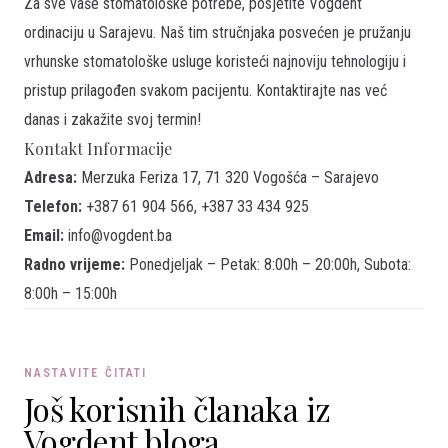
Za sve vaše stomatološke potrebe, posjetite Vogdent
ordinaciju u Sarajevu. Naš tim stručnjaka posvećen je pružanju
vrhunske stomatološke usluge koristeći najnoviju tehnologiju i
pristup prilagođen svakom pacijentu. Kontaktirajte nas već
danas i
zakažite svoj termin
!
Kontakt Informacije
Adresa:
Merzuka Feriza 17, 71 320 Vogošća – Sarajevo
Telefon:
+387 61 904 566, +387 33 434 925
Email:
info@vogdent.ba
Radno vrijeme:
Ponedjeljak – Petak: 8:00h – 20:00h, Subota:
8:00h – 15:00h
NASTAVITE ČITATI
Još korisnih članaka iz
Vogdent bloga