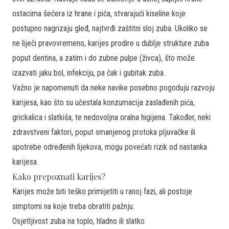
ostacima šećera iz hrane i pića, stvarajući kiseline koje
postupno nagrizaju gleđ, najtvrđi zaštitni sloj zuba. Ukoliko se
ne liječi pravovremeno, karijes prodire u dublje strukture zuba
poput dentina, a zatim i do zubne pulpe (živca), što može
izazvati jaku bol, infekciju, pa čak i gubitak zuba.
Važno je napomenuti da neke navike posebno pogoduju razvoju
karijesa, kao što su učestala konzumacija zaslađenih pića,
grickalica i slatkiša, te nedovoljna oralna higijena. Također, neki
zdravstveni faktori, poput smanjenog protoka pljuvačke ili
upotrebe određenih lijekova, mogu povećati rizik od nastanka
karijesa.
Kako prepoznati karijes?
Karijes može biti teško primijetiti u ranoj fazi, ali postoje
simptomi na koje treba obratiti pažnju:
Osjetljivost zuba na toplo, hladno ili slatko