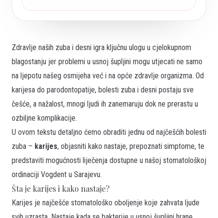
Zdravlje naših zuba i desni igra ključnu ulogu u cjelokupnom
blagostanju jer problemi u usnoj šupljini mogu utjecati ne samo
na ljepotu našeg osmijeha već i na opće zdravlje organizma. Od
karijesa do parodontopatije, bolesti zuba i desni postaju sve
češće, a nažalost, mnogi ljudi ih zanemaruju dok ne prerastu u
ozbiljne komplikacije.
U ovom tekstu detaljno ćemo obraditi jednu od najčešćih bolesti
zuba –
karijes
, objasniti kako nastaje, prepoznati simptome, te
predstaviti mogućnosti liječenja dostupne u našoj stomatološkoj
ordinaciji Vogdent u Sarajevu.
Šta je karijes i kako nastaje?
Karijes je najčešće stomatološko oboljenje koje zahvata ljude
svih uzrasta. Nastaje kada se bakterije u usnoj šupljini hrane