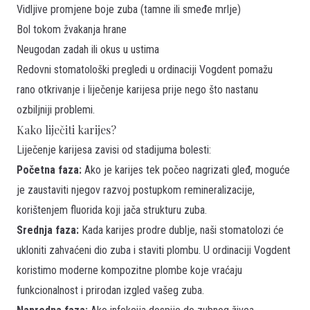
Vidljive promjene boje zuba (tamne ili smeđe mrlje)
Bol tokom žvakanja hrane
Neugodan zadah ili okus u ustima
Redovni stomatološki pregledi u ordinaciji Vogdent pomažu
rano otkrivanje i liječenje karijesa prije nego što nastanu
ozbiljniji problemi.
Kako liječiti karijes?
Liječenje karijesa zavisi od stadijuma bolesti:
Početna faza:
Ako je karijes tek počeo nagrizati gleđ, moguće
je zaustaviti njegov razvoj postupkom remineralizacije,
korištenjem fluorida koji jača strukturu zuba.
Srednja faza:
Kada karijes prodre dublje, naši stomatolozi će
ukloniti zahvaćeni dio zuba i staviti plombu. U ordinaciji Vogdent
koristimo moderne kompozitne plombe koje vraćaju
funkcionalnost i prirodan izgled vašeg zuba.