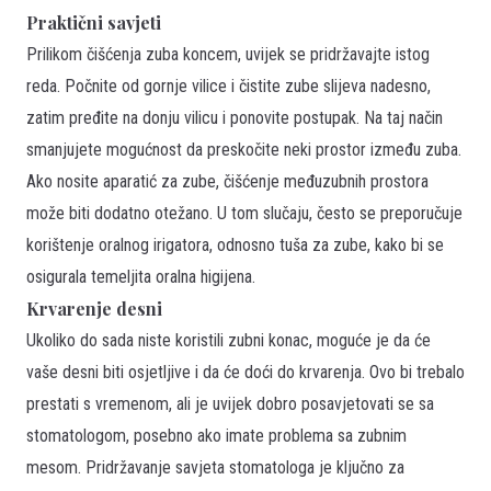
Praktični savjeti
Prilikom čišćenja zuba koncem, uvijek se pridržavajte istog
reda. Počnite od gornje vilice i čistite zube slijeva nadesno,
zatim pređite na donju vilicu i ponovite postupak. Na taj način
smanjujete mogućnost da preskočite neki prostor između zuba.
Ako nosite aparatić za zube, čišćenje međuzubnih prostora
može biti dodatno otežano. U tom slučaju, često se preporučuje
korištenje oralnog irigatora, odnosno tuša za zube, kako bi se
osigurala temeljita oralna higijena.
Krvarenje desni
Ukoliko do sada niste koristili zubni konac, moguće je da će
vaše desni biti osjetljive i da će doći do krvarenja. Ovo bi trebalo
prestati s vremenom, ali je uvijek dobro posavjetovati se sa
stomatologom, posebno ako imate problema sa zubnim
mesom. Pridržavanje savjeta stomatologa je ključno za