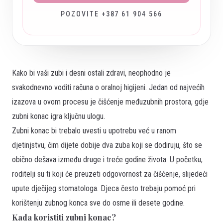
POZOVITE +387 61 904 566
Kako bi vaši zubi i desni ostali zdravi, neophodno je
svakodnevno voditi računa o oralnoj higijeni. Jedan od najvećih
izazova u ovom procesu je čišćenje međuzubnih prostora, gdje
zubni konac igra ključnu ulogu.
Zubni konac bi trebalo uvesti u upotrebu već u ranom
djetinjstvu, čim dijete dobije dva zuba koji se dodiruju, što se
obično dešava između druge i treće godine života. U početku,
roditelji su ti koji će preuzeti odgovornost za čišćenje, slijedeći
upute dječijeg stomatologa. Djeca često trebaju pomoć pri
korištenju zubnog konca sve do osme ili desete godine.
Kada koristiti zubni konac?