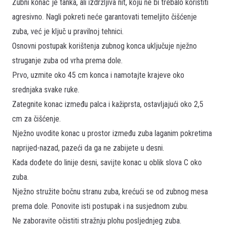
Zubni konac je tanka, ali izdržljiva nit, koju ne bi trebalo koristiti
agresivno. Nagli pokreti neće garantovati temeljito čišćenje
zuba, već je ključ u pravilnoj tehnici.
Osnovni postupak korištenja zubnog konca uključuje nježno
struganje zuba od vrha prema dole.
Prvo, uzmite oko 45 cm konca i namotajte krajeve oko
srednjaka svake ruke.
Zategnite konac između palca i kažiprsta, ostavljajući oko 2,5
cm za čišćenje.
Nježno uvodite konac u prostor između zuba laganim pokretima
naprijed-nazad, pazeći da ga ne zabijete u desni.
Kada dođete do linije desni, savijte konac u oblik slova C oko
zuba.
Nježno stružite bočnu stranu zuba, krećući se od zubnog mesa
prema dole. Ponovite isti postupak i na susjednom zubu.
Ne zaboravite očistiti stražnju plohu posljednjeg zuba.