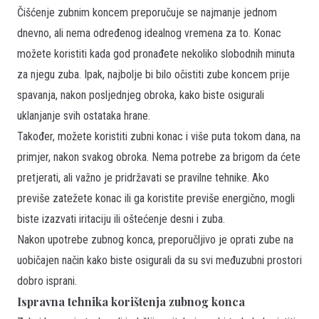
Čišćenje zubnim koncem preporučuje se najmanje jednom
dnevno, ali nema određenog idealnog vremena za to. Konac
možete koristiti kada god pronađete nekoliko slobodnih minuta
za njegu zuba. Ipak, najbolje bi bilo očistiti zube koncem prije
spavanja, nakon posljednjeg obroka, kako biste osigurali
uklanjanje svih ostataka hrane.
Također, možete koristiti zubni konac i više puta tokom dana, na
primjer, nakon svakog obroka. Nema potrebe za brigom da ćete
pretjerati, ali važno je pridržavati se pravilne tehnike. Ako
previše zatežete konac ili ga koristite previše energično, mogli
biste izazvati iritaciju ili oštećenje desni i zuba.
Nakon upotrebe zubnog konca, preporučljivo je oprati zube na
uobičajen način kako biste osigurali da su svi međuzubni prostori
dobro isprani.
Ispravna tehnika korištenja zubnog konca