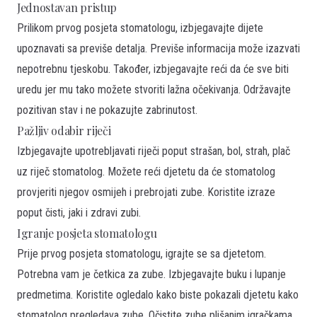
Jednostavan pristup
Prilikom prvog posjeta stomatologu, izbjegavajte dijete
upoznavati sa previše detalja. Previše informacija može izazvati
nepotrebnu tjeskobu. Također, izbjegavajte reći da će sve biti
uredu jer mu tako možete stvoriti lažna očekivanja. Održavajte
pozitivan stav i ne pokazujte zabrinutost.
Pažljiv odabir riječi
Izbjegavajte upotrebljavati riječi poput strašan, bol, strah, plač
uz riječ stomatolog. Možete reći djetetu da će stomatolog
provjeriti njegov osmijeh i prebrojati zube. Koristite izraze
poput čisti, jaki i zdravi zubi.
Igranje posjeta stomatologu
Prije prvog posjeta stomatologu, igrajte se sa djetetom.
Potrebna vam je četkica za zube. Izbjegavajte buku i lupanje
predmetima. Koristite ogledalo kako biste pokazali djetetu kako
stomatolog pregledava zube. Očistite zube plišanim igračkama