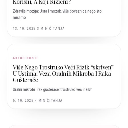
Korisni, A Koji Rizični?
Zdravlje mozga: Usta i mozak, više poveznica nego što
mislimo
13. 10. 2025.
3
MIN ČITANJA
AKTUELNOSTI
Više Nego Trostruko Veći Rizik “skriven”
U Ustima: Veza Oralnih Mikroba I Raka
Gušterače
Oralni mikrobi i rak gušterače: trostruko veći rizik?
6. 10. 2025.
4
MIN ČITANJA