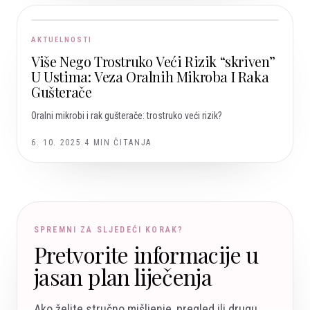
AKTUELNOSTI
Više Nego Trostruko Veći Rizik “skriven”
U Ustima: Veza Oralnih Mikroba I Raka
Gušterače
Oralni mikrobi i rak gušterače: trostruko veći rizik?
6. 10. 2025.
4
MIN ČITANJA
SPREMNI ZA SLJEDEĆI KORAK?
Pretvorite informacije u
jasan plan liječenja
Ako želite stručno mišljenje, pregled ili drugu