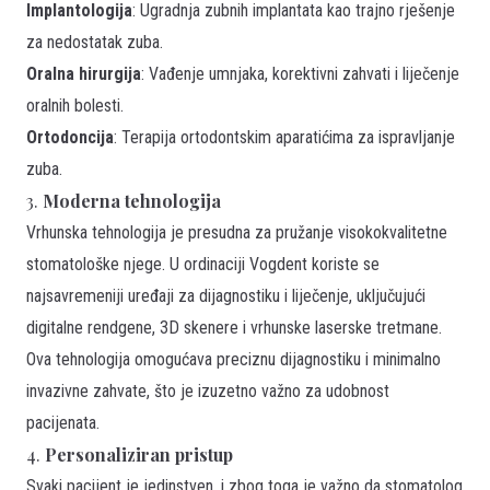
Implantologija
: Ugradnja zubnih implantata kao trajno rješenje
za nedostatak zuba.
Oralna hirurgija
: Vađenje umnjaka, korektivni zahvati i liječenje
oralnih bolesti.
Ortodoncija
: Terapija ortodontskim aparatićima za ispravljanje
zuba.
3.
Moderna tehnologija
Vrhunska tehnologija je presudna za pružanje visokokvalitetne
stomatološke njege. U ordinaciji Vogdent koriste se
najsavremeniji uređaji za dijagnostiku i liječenje, uključujući
digitalne rendgene, 3D skenere i vrhunske laserske tretmane.
Ova tehnologija omogućava preciznu dijagnostiku i minimalno
invazivne zahvate, što je izuzetno važno za udobnost
pacijenata.
4.
Personaliziran pristup
Svaki pacijent je jedinstven, i zbog toga je važno da stomatolog