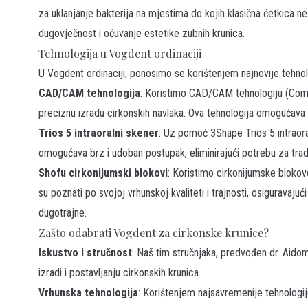
za uklanjanje bakterija na mjestima do kojih klasična četkica ne
dugovječnost i očuvanje estetike zubnih krunica.
Tehnologija u Vogdent ordinaciji
U Vogdent ordinaciji, ponosimo se korištenjem najnovije tehnolo
CAD/CAM tehnologija
: Koristimo CAD/CAM tehnologiju (Co
preciznu izradu cirkonskih navlaka. Ova tehnologija omogućava 
Trios 5 intraoralni skener
: Uz pomoć
3Shape Trios 5
intraor
omogućava brz i udoban postupak, eliminirajući potrebu za trad
Shofu cirkonijumski blokovi
: Koristimo cirkonijumske blok
su poznati po svojoj vrhunskoj kvaliteti i trajnosti, osiguravaju
dugotrajne.
Zašto odabrati Vogdent za cirkonske krunice?
Iskustvo i stručnost
: Naš tim stručnjaka, predvođen dr. Aido
izradi i postavljanju cirkonskih krunica.
Vrhunska tehnologija
: Korištenjem najsavremenije tehnologij