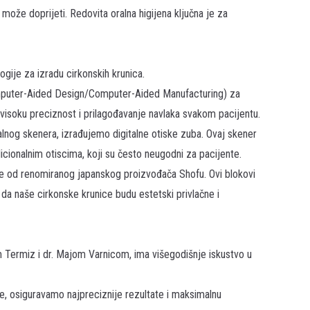
 može doprijeti. Redovita oralna higijena ključna je za
gije za izradu cirkonskih krunica.
mputer-Aided Design/Computer-Aided Manufacturing) za
visoku preciznost i prilagođavanje navlaka svakom pacijentu.
alnog skenera, izrađujemo digitalne otiske zuba. Ovaj skener
icionalnim otiscima, koji su često neugodni za pacijente.
ove od renomiranog japanskog
proizvođača Shofu
. Ovi blokovi
ći da naše cirkonske krunice budu estetski privlačne i
m Termiz i dr. Majom Varnicom, ima višegodišnje iskustvo u
e, osiguravamo najpreciznije rezultate i maksimalnu