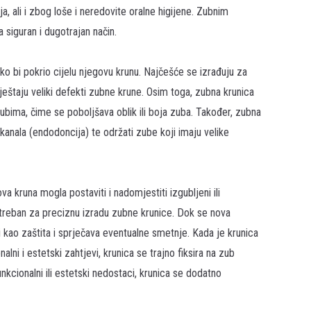
a, ali i zbog loše i neredovite oralne higijene. Zubnim
 siguran i dugotrajan način.
ko bi pokrio cijelu njegovu krunu. Najčešće se izrađuju za
eštaju veliki defekti zubne krune. Osim toga, zubna krunica
bima, čime se poboljšava oblik ili boja zuba. Također, zubna
kanala (endodoncija) te održati zube koji imaju velike
a kruna mogla postaviti i nadomjestiti izgubljeni ili
otreban za preciznu izradu zubne krunice. Dok se nova
i kao zaštita i sprječava eventualne smetnje. Kada je krunica
lni i estetski zahtjevi, krunica se trajno fiksira na zub
nkcionalni ili estetski nedostaci, krunica se dodatno