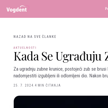
Preskoči na sadržaj
P
NAZAD NA SVE ČLANKE
AKTUELNOSTI
Kada Se Ugrađuju 
Za ugradnju zubne krunice, postojeći zub se brusi 
nadomjestiti izgubljeni ili odlomljeni dio. Nakon b
25. 7. 2024.
4 MIN ČITANJA