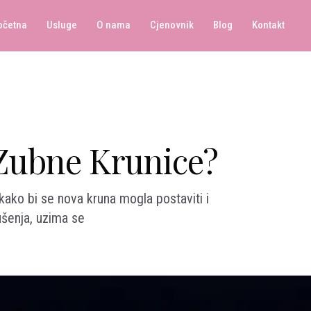
očetna
Usluge
O nama
Cjenovnik
Blog
Kontakt
Zubne Krunice?
kako bi se nova kruna mogla postaviti i
rušenja, uzima se