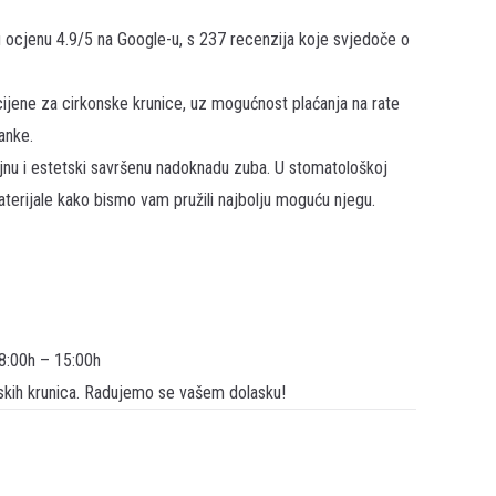
u ocjenu
4.9/5 na Google-u
, s 237 recenzija koje svjedoče o
ijene za cirkonske krunice, uz mogućnost plaćanja na rate
anke.
ajnu i estetski savršenu nadoknadu zuba. U stomatološkoj
materijale kako bismo vam pružili najbolju moguću njegu.
 8:00h – 15:00h
nskih krunica. Radujemo se vašem dolasku!