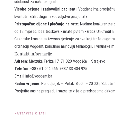
udobnost za naše pacijente.
Visoke ocjene i zadovoljni pacijenti
: Vogdent ima prosječn
kvaliteti naših usluga i zadovoljstvu pacijenata.
Pristupačne cijene i plaćanje na rate
: Nudimo konkurentne c
do 12 mjeseci bez troškova kamate putem kartica UniCredit B
Cirkonske krunice su izvrsno rješenje za sve koji traže dugotr
ordinaciji Vogdent, koristimo najnoviju tehnologiju i vrhunske 
Kontakt informacije
Adresa
: Merzuka Feriza 17, 71 320 Vogošća – Sarajevo
Telefon
: +387 61 904 566, +387 33 434 925
Email
: info@vogdent.ba
Radno vrijeme
: Ponedjeljak – Petak: 8:00h – 20:00h, Subota:
Posjetite nas na
pregledu
i saznajte više o prednostima cirko
NASTAVITE ČITATI