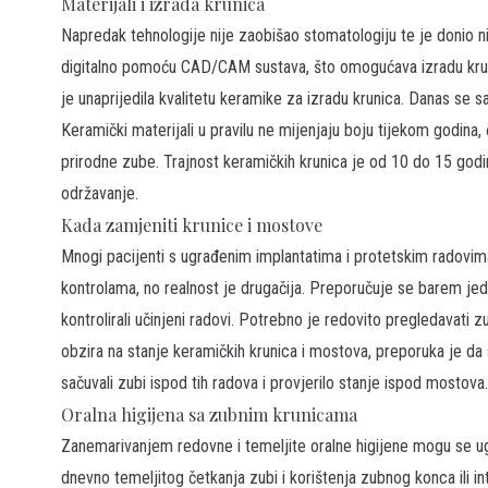
Materijali i izrada krunica
Napredak tehnologije nije zaobišao stomatologiju te je donio ni
digitalno pomoću CAD/CAM sustava, što omogućava izradu kru
je unaprijedila kvalitetu keramike za izradu krunica. Danas se s
Keramički materijali u pravilu ne mijenjaju boju tijekom godina, ča
prirodne zube. Trajnost keramičkih krunica je od 10 do 15 godina
održavanje.
Kada zamjeniti krunice i mostove
Mnogi pacijenti s ugrađenim implantatima i protetskim radovim
kontrolama, no realnost je drugačija. Preporučuje se barem je
kontrolirali učinjeni radovi. Potrebno je redovito pregledavati
obzira na stanje keramičkih krunica i mostova, preporuka je d
sačuvali zubi ispod tih radova i provjerilo stanje ispod mostova.
Oralna higijena sa zubnim krunicama
Zanemarivanjem redovne i temeljite oralne higijene mogu se ug
dnevno temeljitog četkanja zubi i korištenja zubnog konca ili i