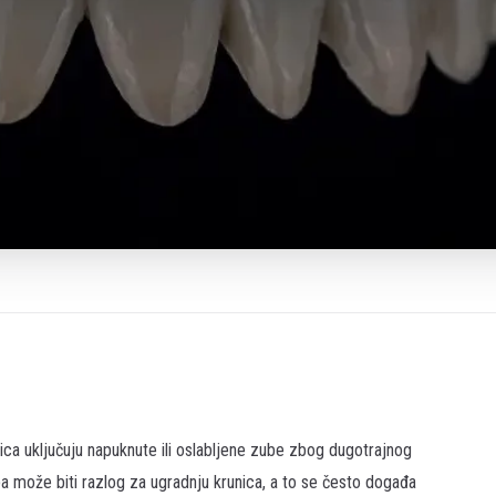
unica uključuju napuknute ili oslabljene zube zbog dugotrajnog
uba može biti razlog za ugradnju krunica, a to se često događa