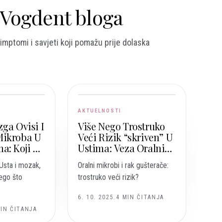
z Vogdent bloga
imptomi i savjeti koji pomažu prije dolaska
AKTUELNOSTI
ga Ovisi I
Više Nego Trostruko
Mikroba U
Veći Rizik “skriven” U
a: Koji Su
Ustima: Veza Oralnih
oji
Mikroba I Raka
Usta i mozak,
Oralni mikrobi i rak gušterače:
Gušterače
ego što
trostruko veći rizik?
6. 10. 2025.
4
MIN ČITANJA
IN ČITANJA