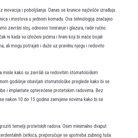
z inovacija i poboljšanja. Danas se krunice najčešće izrađuju
nica i mostova u jednom komadu. Ova tehnologija značajno
amo završni sloj, odnosno toniranje i glazura, rade ručno.
k ni kada su izloženi pićima i hrani koji bi inače bojali
, ali mogu potrajati i duže uz pravilnu njegu i redovito
a misle kako su završili sa redovitim stomatološkim
dnom godišnje obavljati stomatološke preglede kako bi se
 zube i implantate opterećene protetskim radovima. Bez
a se nakon 10 do 15 godina zamijene novima kako bi se
roziti temelji protetskih radova. Osim minimalno dvaput
nterdentalnih četkica, preporučuje se upotreba zubnog tuša