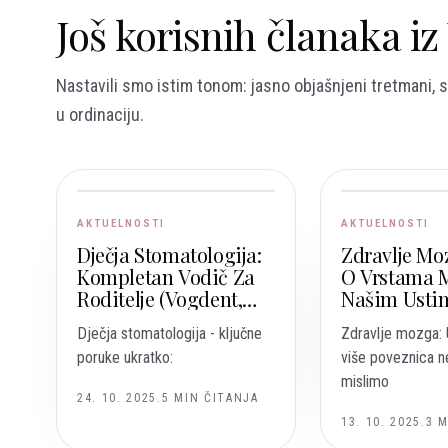
Još korisnih članaka i
Nastavili smo istim tonom: jasno objašnjeni tretmani, s
u ordinaciju.
AKTUELNOSTI
AKTUELNOSTI
Dječja Stomatologija:
Zdravlje Moz
Kompletan Vodič Za
O Vrstama 
Roditelje (Vogdent,
Našim Ustim
Sarajevo – Vogošća)
Korisni, A K
Dječja stomatologija - ključne
Zdravlje mozga: 
Rizični?
poruke ukratko:
više poveznica n
mislimo
24. 10. 2025.
5
MIN ČITANJA
13. 10. 2025.
3
M