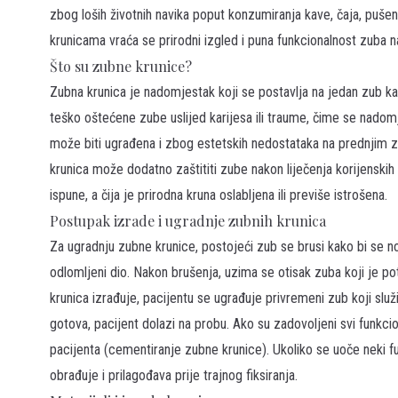
zbog loših životnih navika poput konzumiranja kave, čaja, pušenj
krunicama vraća se prirodni izgled i puna funkcionalnost zuba na
Što su zubne krunice?
Zubna krunica je nadomjestak koji se postavlja na jedan zub ka
teško oštećene zube uslijed karijesa ili traume, čime se nadomj
može biti ugrađena i zbog estetskih nedostataka na prednjim zu
krunica može dodatno zaštititi zube nakon liječenja korijenskih 
ispune, a čija je prirodna kruna oslabljena ili previše istrošena.
Postupak izrade i ugradnje zubnih krunica
Za ugradnju zubne krunice, postojeći zub se brusi kako bi se nov
odlomljeni dio. Nakon brušenja, uzima se otisak zuba koji je p
krunica izrađuje, pacijentu se ugrađuje privremeni zub koji služ
gotova, pacijent dolazi na probu. Ako su zadovoljeni svi funkciona
pacijenta (cementiranje zubne krunice). Ukoliko se uoče neki fu
obrađuje i prilagođava prije trajnog fiksiranja.