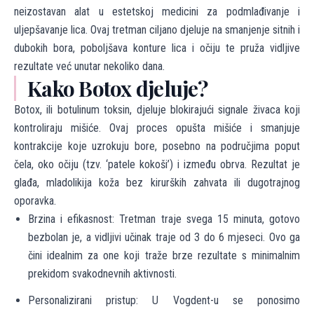
neizostavan alat u estetskoj medicini za podmlađivanje i
uljepšavanje lica. Ovaj tretman ciljano djeluje na smanjenje sitnih i
dubokih bora, poboljšava konture lica i očiju te pruža vidljive
rezultate već unutar nekoliko dana.
Kako Botox djeluje?
Botox, ili botulinum toksin, djeluje blokirajući signale živaca koji
kontroliraju mišiće. Ovaj proces opušta mišiće i smanjuje
kontrakcije koje uzrokuju bore, posebno na područjima poput
čela, oko očiju (tzv. ‘patele kokoši’) i između obrva. Rezultat je
glađa, mladolikija koža bez kirurških zahvata ili dugotrajnog
oporavka.
Brzina i efikasnost: Tretman traje svega 15 minuta, gotovo
bezbolan je, a vidljivi učinak traje od 3 do 6 mjeseci. Ovo ga
čini idealnim za one koji traže brze rezultate s minimalnim
prekidom svakodnevnih aktivnosti.
Personalizirani pristup: U Vogdent-u se ponosimo