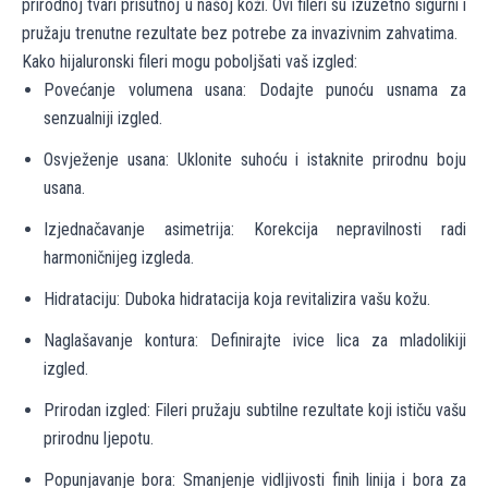
prirodnoj tvari prisutnoj u našoj koži. Ovi fileri su izuzetno sigurni i
pružaju trenutne rezultate bez potrebe za invazivnim zahvatima.
Kako hijaluronski fileri mogu poboljšati vaš izgled:
Povećanje volumena usana: Dodajte punoću usnama za
senzualniji izgled.
Osvježenje usana: Uklonite suhoću i istaknite prirodnu boju
usana.
Izjednačavanje asimetrija: Korekcija nepravilnosti radi
harmoničnijeg izgleda.
Hidrataciju: Duboka hidratacija koja revitalizira vašu kožu.
Naglašavanje kontura: Definirajte ivice lica za mladolikiji
izgled.
Prirodan izgled: Fileri pružaju subtilne rezultate koji ističu vašu
prirodnu ljepotu.
Popunjavanje bora: Smanjenje vidljivosti finih linija i bora za