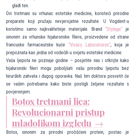
glađi ten.
Ovi tretmani su vrhunac estetske medicine, koristeći prirodne
preparate koji pružaju nevjerojatne rezultate. U Vogdent-u
koristimo samo najkvalitetnije materijale. Brand
“Stylage”
je
sinonim za vrhunske hijaluronske filere, proizvedene od strane
francuske farmaceutske kuće
“Vivacy Laboratoires“
, koja je
prepoznata kao jedna od vodećih u svijetu estetske medicine.
Vaša ljepota ne poznaje godine – posjetite nas i otkrijte kako
hijaluronski fileri mogu poboljšati vašu prirodnu ljepotu bez
hirurških zahvata i dugog oporavka. Naš tim doktora posvetit će
se vašim potrebama kako biste postigli željene rezultate s
povjerenjem.
Botox tretmani lica:
Revolucionarni pristup
mladolikom izgledu
Botox, sinonim za prirodni pročišćeni protein, postao je