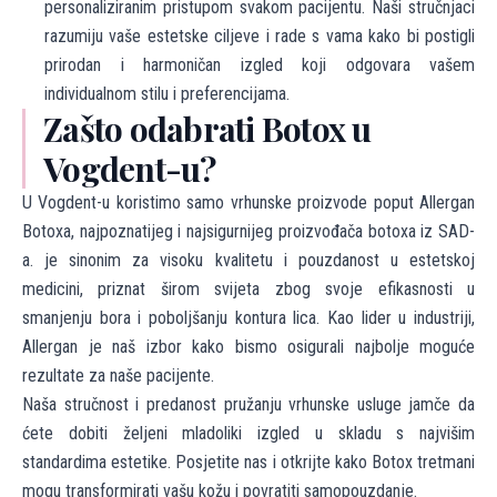
personaliziranim pristupom svakom pacijentu. Naši stručnjaci
razumiju vaše estetske ciljeve i rade s vama kako bi postigli
prirodan i harmoničan izgled koji odgovara vašem
individualnom stilu i preferencijama.
Zašto odabrati Botox u
Vogdent-u?
U Vogdent-u koristimo samo vrhunske proizvode poput Allergan
Botoxa, najpoznatijeg i najsigurnijeg proizvođača botoxa iz SAD-
a. je sinonim za visoku kvalitetu i pouzdanost u estetskoj
medicini, priznat širom svijeta zbog svoje efikasnosti u
smanjenju bora i poboljšanju kontura lica. Kao lider u industriji,
Allergan je naš izbor kako bismo osigurali najbolje moguće
rezultate za naše pacijente.
Naša stručnost i predanost pružanju vrhunske usluge jamče da
ćete dobiti željeni mladoliki izgled u skladu s najvišim
standardima estetike. Posjetite nas i otkrijte kako Botox tretmani
mogu transformirati vašu kožu i povratiti samopouzdanje.