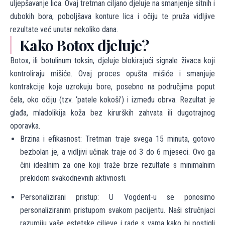
uljepšavanje lica. Ovaj tretman ciljano djeluje na smanjenje sitnih i
dubokih bora, poboljšava konture lica i očiju te pruža vidljive
rezultate već unutar nekoliko dana.
Kako Botox djeluje?
Botox, ili botulinum toksin, djeluje blokirajući signale živaca koji
kontroliraju mišiće. Ovaj proces opušta mišiće i smanjuje
kontrakcije koje uzrokuju bore, posebno na područjima poput
čela, oko očiju (tzv. ‘patele kokoši’) i između obrva. Rezultat je
glađa, mladolikija koža bez kirurških zahvata ili dugotrajnog
oporavka.
Brzina i efikasnost: Tretman traje svega 15 minuta, gotovo
bezbolan je, a vidljivi učinak traje od 3 do 6 mjeseci. Ovo ga
čini idealnim za one koji traže brze rezultate s minimalnim
prekidom svakodnevnih aktivnosti.
Personalizirani pristup: U Vogdent-u se ponosimo
personaliziranim pristupom svakom pacijentu. Naši stručnjaci
razumiju vaše estetske ciljeve i rade s vama kako bi postigli