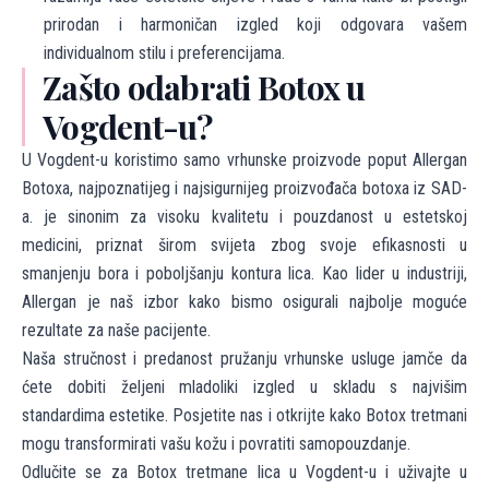
prirodan i harmoničan izgled koji odgovara vašem
individualnom stilu i preferencijama.
Zašto odabrati Botox u
Vogdent-u?
U Vogdent-u koristimo samo vrhunske proizvode poput Allergan
Botoxa, najpoznatijeg i najsigurnijeg proizvođača botoxa iz SAD-
a. je sinonim za visoku kvalitetu i pouzdanost u estetskoj
medicini, priznat širom svijeta zbog svoje efikasnosti u
smanjenju bora i poboljšanju kontura lica. Kao lider u industriji,
Allergan je naš izbor kako bismo osigurali najbolje moguće
rezultate za naše pacijente.
Naša stručnost i predanost pružanju vrhunske usluge jamče da
ćete dobiti željeni mladoliki izgled u skladu s najvišim
standardima estetike. Posjetite nas i otkrijte kako Botox tretmani
mogu transformirati vašu kožu i povratiti samopouzdanje.
Odlučite se za Botox tretmane lica u Vogdent-u i uživajte u